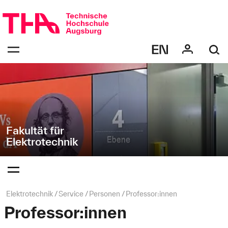
Navigation
Direkt
überspringen
zur
Navigation
Navigation:
von
bestätigen
"Elektrotechnik"
zum
Öffnen
des
Menüs
Fakultät für
Elektrotechnik
Navigation:
bestätigen
zum
Öffnen
des
Seitenpfad:
Elektrotechnik
Service
Personen
Professor:innen
Menüs
Professor:innen