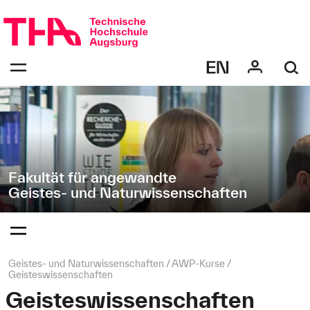
Navigation
Direkt
überspringen
zur
Navigation
Navigation:
von
bestätigen
"Geistes-
zum
Öffnen
und
des
Naturwissenschaften"
Menüs
Fakultät für angewandte
Geistes- und Naturwissenschaften
Navigation:
bestätigen
zum
Öffnen
des
Seitenpfad:
Geistes- und Naturwissenschaften
AWP‑Kurse
Menüs
Geisteswissenschaften
Geisteswissenschaften