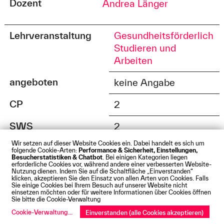
Dozent
Andrea Länger
Lehrveranstaltung
Gesundheitsförderlich
Studieren und
Arbeiten
angeboten
keine Angabe
CP
2
SWS
2
Wir setzen auf dieser Website Cookies ein. Dabei handelt es sich um
Dozent
Prof. Dr. Martin
folgende Cookie-Arten:
Performance & Sicherheit, Einstellungen,
Besucherstatistiken & Chatbot
. Bei einigen Kategorien liegen
Stummbaum
erforderliche Cookies vor, während andere einer verbesserten Website-
Nutzung dienen. Indem Sie auf die Schaltfläche „Einverstanden“
klicken, akzeptieren Sie den Einsatz von allen Arten von Cookies. Falls
Sie einige Cookies bei Ihrem Besuch auf unserer Website nicht
Lehrveranstaltung
Gesundheistsförderlich
einsetzen möchten oder für weitere Informationen über Cookies öffnen
Sie bitte die Cookie-Verwaltung
Studieren und Arbeiten
Cookie-Verwaltung
...
Einverstanden (alle Cookies akzeptieren)