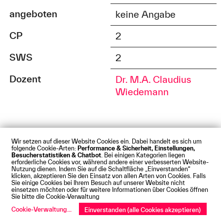
angeboten
keine Angabe
CP
2
SWS
2
Dozent
Dr. M.A. Claudius
Wiedemann
«
1
2
»
Wir setzen auf dieser Website Cookies ein. Dabei handelt es sich um
folgende Cookie-Arten:
Performance & Sicherheit, Einstellungen,
Besucherstatistiken & Chatbot
. Bei einigen Kategorien liegen
erforderliche Cookies vor, während andere einer verbesserten Website-
Nutzung dienen. Indem Sie auf die Schaltfläche „Einverstanden“
klicken, akzeptieren Sie den Einsatz von allen Arten von Cookies. Falls
Sie einige Cookies bei Ihrem Besuch auf unserer Website nicht
einsetzen möchten oder für weitere Informationen über Cookies öffnen
Impressum
Datenschutz
Cookies
Barrierefreiheit
Sie bitte die Cookie-Verwaltung
Kontakt
Presse
Anfahrt
Intranet
Webmail
Cookie-Verwaltung
...
Einverstanden (alle Cookies akzeptieren)
© Technische Hochschule Augsburg