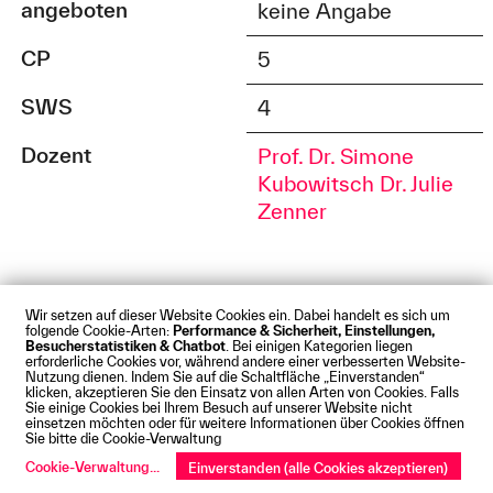
angeboten
keine Angabe
CP
5
SWS
4
Dozent
Prof. Dr. Simone
Kubowitsch
Dr. Julie
Zenner
Wir setzen auf dieser Website Cookies ein. Dabei handelt es sich um
«
1
2
»
folgende Cookie-Arten:
Performance & Sicherheit, Einstellungen,
Besucherstatistiken & Chatbot
. Bei einigen Kategorien liegen
erforderliche Cookies vor, während andere einer verbesserten Website-
Nutzung dienen. Indem Sie auf die Schaltfläche „Einverstanden“
klicken, akzeptieren Sie den Einsatz von allen Arten von Cookies. Falls
Sie einige Cookies bei Ihrem Besuch auf unserer Website nicht
einsetzen möchten oder für weitere Informationen über Cookies öffnen
Impressum
Datenschutz
Cookies
Barrierefreiheit
Sie bitte die Cookie-Verwaltung
Kontakt
Presse
Anfahrt
Intranet
Webmail
Cookie-Verwaltung
...
Einverstanden (alle Cookies akzeptieren)
© Technische Hochschule Augsburg