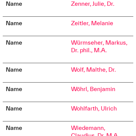
Name
Zenner, Julie, Dr.
Soziale.Arbeit@hs-augsburg.de
Anschrift
Name
Zeitler, Melanie
An der Hochschule 1
Raum B 1.01
Name
Würmseher, Markus,
86161 Augsburg
Dr. phil., M.A.
Name
Wolf, Malthe, Dr.
Name
Wöhrl, Benjamin
Name
Wohlfarth, Ulrich
Name
Wiedemann,
Claudius, Dr. M.A.