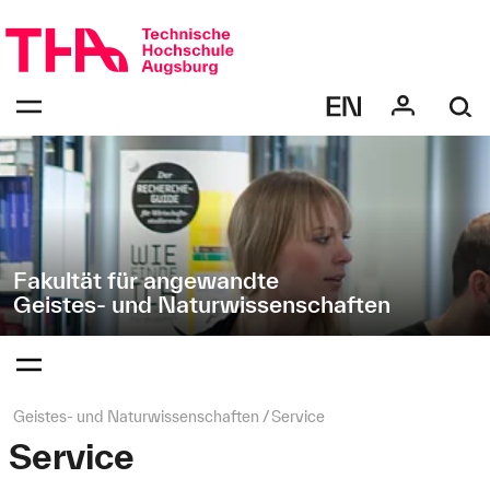
Navigation
Direkt
überspringen
zur
Navigation
Navigation:
von
bestätigen
"Geistes-
zum
Öffnen
und
des
Naturwissenschaften"
Menüs
Fakultät für angewandte
Geistes- und Naturwissenschaften
Navigation:
bestätigen
zum
Öffnen
des
Seitenpfad:
Geistes- und Naturwissenschaften
Service
Menüs
Service