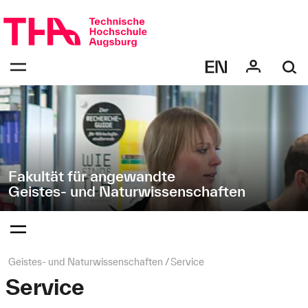
Navigation
Direkt
überspringen
zur
Navigation
Navigation:
von
bestätigen
"Geistes-
zum
Öffnen
und
des
Naturwissenschaften"
Menüs
Fakultät für angewandte
Geistes- und Naturwissenschaften
Navigation:
bestätigen
zum
Öffnen
des
Seitenpfad:
Geistes- und Naturwissenschaften
Service
Menüs
Service