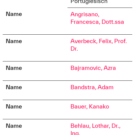
Portugiesisch
Soziale.Arbeit@hs-augsburg.de
Name
Angrisano,
Francesca, Dott.ssa
Anschrift
An der Hochschule 1
Raum B 1.01
Name
Averbeck, Felix, Prof.
86161 Augsburg
Dr.
Name
Bajramovic, Azra
Name
Bandstra, Adam
Name
Bauer, Kanako
Name
Behlau, Lothar, Dr.,
Ing.