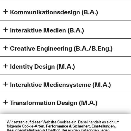
Kommunikationsdesign (B.A.)
26s-Studienplan-KD.pdf (301,9 KB)
Interaktive Medien (B.A.)
26s-Studienplan-IA.pdf (200,3 KB)
Creative Engineering (B.A./B.Eng.)
Studienplan-CE-S26-260310-2.pdf (119,1 KB)
Identity Design (M.A.)
Studienplan-Vertiefungen-FKE-CE-SoSe2026.pdf
(42,9 KB)
26s-Studienplan-ID.pdf (91,9 KB)
Interaktive Mediensysteme (M.A.)
26s-Studienplan-IMS.pdf (92,9 KB)
Transformation Design (M.A.)
26s-Studienplan-TFD.pdf (75,7 KB)
Wir setzen auf dieser Website Cookies ein. Dabei handelt es sich um
folgende Cookie-Arten:
Performance & Sicherheit, Einstellungen,
Besucherstatistiken & Chatbot
. Bei einigen Kategorien liegen