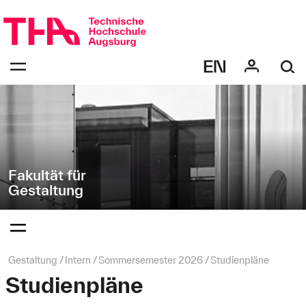
Navigation
Direkt
überspringen
zur
Navigation
Navigation:
von
bestätigen
"Gestaltung"
zum
Öffnen
des
Menüs
Fakultät für
Gestaltung
Navigation:
bestätigen
zum
Öffnen
des
Seitenpfad:
Gestaltung
Intern
Sommersemester 2026
Studienpläne
Menüs
Studienpläne