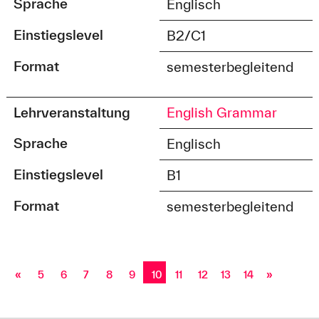
Sprache
Englisch
Einstiegslevel
B2/C1
Format
semesterbegleitend
Lehrveranstaltung
English Grammar
Sprache
Englisch
Einstiegslevel
B1
Format
semesterbegleitend
«
5
6
7
8
9
10
11
12
13
14
»