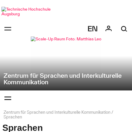
Navigation
Direkt
überspringen
zur
Navigation
Navigation:
von
bestätigen
"Zentrum
zum
Öffnen
für
des
Sprachen
Menüs
und
Interkulturelle
Kommunikation"
Zentrum für Sprachen und Interkulturelle
Kommunikation
Navigation:
bestätigen
zum
Öffnen
des
Seitenpfad:
Zentrum für Sprachen und Interkulturelle Kommunikation
Menüs
Sprachen
Sprachen