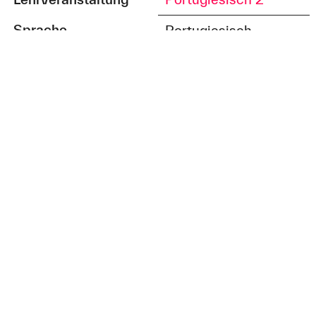
Sprache
Portugiesisch
Einstiegslevel
A1
Lehrveranstaltung
Portugiesisch 1
Sprache
Portugiesisch
Lehrveranstaltung
Negotiating in
English
Sprache
Englisch
Einstiegslevel
B2+
Lehrveranstaltung
Nachhaltige globale