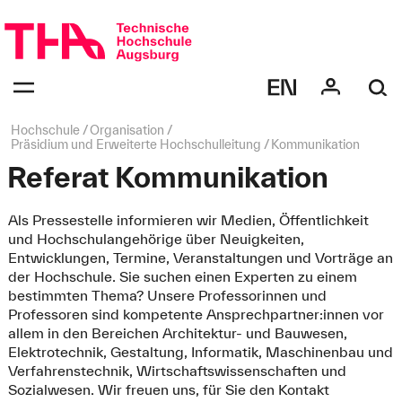
Navigation
überspringen
Navigation:
bestätigen
zum
Öffnen
des
Seitenpfad:
Hochschule
Organisation
Menüs
Präsidium und Erweiterte Hochschulleitung
Kommunikation
Referat Kommunikation
Als Pressestelle informieren wir Medien, Öffentlichkeit
und Hochschulangehörige über Neuigkeiten,
Entwicklungen, Termine, Veranstaltungen und Vorträge an
der Hochschule. Sie suchen einen Experten zu einem
bestimmten Thema? Unsere Professorinnen und
Professoren sind kompetente Ansprechpartner:innen vor
allem in den Bereichen Architektur- und Bauwesen,
Elektrotechnik, Gestaltung, Informatik, Maschinenbau und
Verfahrenstechnik, Wirtschaftswissenschaften und
Sozialwesen. Wir freuen uns, für Sie den Kontakt