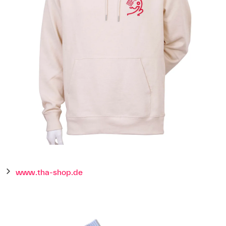
Das Referat Kommunikation der Technischen Hochschule
Augsburg kommuniziert auf X
unter
https://x.com/TH_Augsburg
.
Auf Snapchat finden Sie die Hochschule Augsburg unter
dem Nutzername hsaugsburg.
Oder schauen Sie auch mal auf dem
YouTube-Kanal der
Hochschule Augsburg
vorbei.
www.tha-shop.de