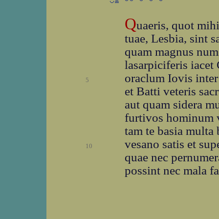
Q
uaeris, quot mih
tuae, Lesbia, sint s
quam magnus nume
lasarpiciferis iacet
oraclum Iovis inter
5
et Batti veteris sa
aut quam sidera mu
furtivos hominum 
tam te basia multa 
vesano satis et sup
10
quae nec pernumera
possint nec mala fa