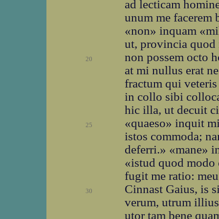
ad lecticam homine
unum me facerem b
«non» inquam «mih
ut, provincia quod 
non possem octo ho
20
at mi nullus erat ne
fractum qui veteri
in collo sibi colloc
hic illa, ut decuit 
«quaeso» inquit mi
25
istos commoda; na
deferri.» «mane» in
«istud quod modo 
fugit me ratio: meu
Cinnast Gaius, is si
30
verum, utrum illiu
utor tam bene quam