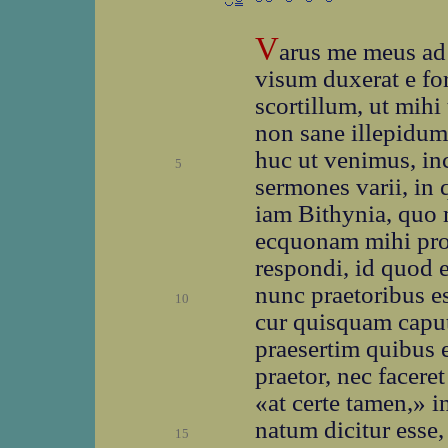
V
arus me meus ad
visum duxerat e fo
scortillum, ut mihi
non sane illepidu
huc ut venimus, in
5
sermones varii, in 
iam Bithynia, quo 
ecquonam mihi prof
respondi, id quod e
nunc praetoribus es
10
cur quisquam caput 
praesertim quibus e
praetor, nec faceret
«at certe tamen,» i
natum dicitur esse
15