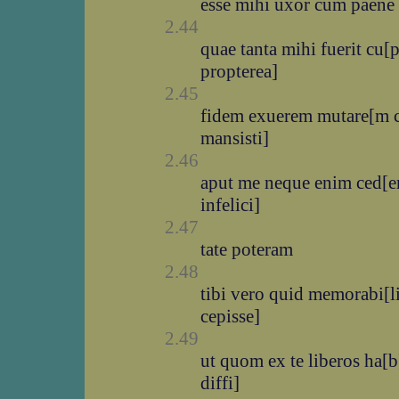
esse mihi uxor cum paene 
2.44
quae tanta mihi fuerit cu[p
propterea]
2.45
fidem exuerem mutare[m c]
mansisti]
2.46
aput me neque enim ced[er
infelici]
2.47
tate poteram
2.48
tibi vero quid memorabi[l
cepisse]
2.49
ut quom ex te liberos ha[
diffi]