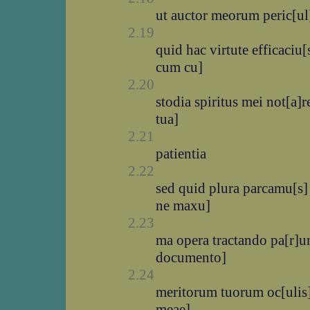
ut auctor meorum peric[ul
2.19
quid hac virtute efficaciu
cum cu]
2.20
stodia spiritus mei not[a]
tua]
2.21
patientia
2.22
sed quid plura parcamu[s] 
ne maxu]
2.23
ma opera tractando pa[r
documento]
2.24
meritorum tuorum oc[ulis]
meae]