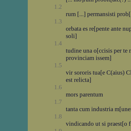
1.2
rum [...] permansisti prob[a
1.3
orbata es re[pente ante nu
soli]
1.4
tudine una o[ccisis per 
provinciam issem]
1.5
vir sororis tua[e C(aius) 
est relicta]
1.6
mors parentum
1.7
tanta cum industria m[uner
1.8
vindicando ut si praest[o