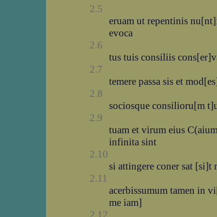
2.5
eruam ut repentinis nu[nt]i
evoca
2.6
tus tuis consiliis cons[er]
2.7
temere passa sis et mod[es]
2.8
sociosque consilioru[m t
2.9
tuam et virum eius C(aiu
infinita sint
2.10
si attingere coner sat [si]t
2.11
acerbissumum tamen in vi[t
me iam]
2.12