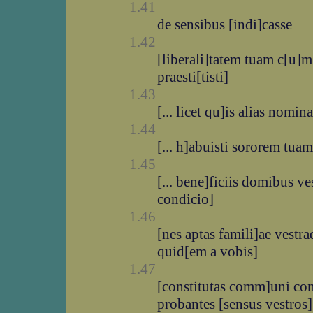
1.41
de sensibus [indi]casse
1.42
[liberali]tatem tuam c[u]m
praesti[tisti]
1.43
[... licet qu]is alias nomi
1.44
[... h]abuisti sororem tu
1.45
[... bene]ficiis domibus v
condicio]
1.46
[nes aptas famili]ae vestr
quid[em a vobis]
1.47
[constitutas comm]uni con
probantes [sensus vestros]