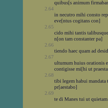
quibus[s animum firmaba
2.64
in necutro mihi consto rep
eve[ntus cogitans con]
2.65
cido mihi tantis talibusqu
n[on tam constanter pa]
2.66
tiendo haec quam ad desid
2.67
ultumum huius orationis e
contigisse mi[hi ut praest
2.68
tibi legem habui mandata t
pr[aestabo]
2.69
te di Manes tui ut quietam 