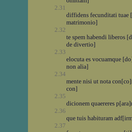
omittam]
2.31
diffidens fecunditati tuae 
matrimonio]
2.32
te spem habendi liberos [
de divertio]
2.33
elocuta es vocuamque [do]
non alia]
2.34
mente nisi ut nota con[co]
con]
2.35
dicionem quaereres p[ara]
2.36
que tuis habituram adf[ir
2.37