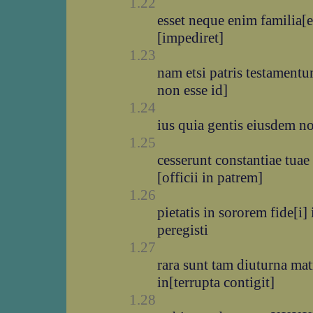
1.22
esset neque enim familia[e]
[impediret]
1.23
nam etsi patris testamentu
non esse id]
1.24
ius quia gentis eiusdem n
1.25
cesserunt constantiae tuae
[officii in patrem]
1.26
pietatis in sororem fide[i
peregisti
1.27
rara sunt tam diuturna mat
in[terrupta contigit]
1.28