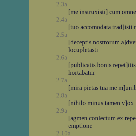
2.3a
[me instruxisti] cum omn
2.4a
[tuo accomodata trad]isti 
2.5a
[deceptis nostrorum a]dv
locupletasti
2.6a
[publicatis bonis repet]iti
hortabatur
2.7a
[mira pietas tua me m]uni
2.8a
[nihilo minus tamen v]ox t
2.9a
[agmen conlectum ex repe
emptione
2.10a