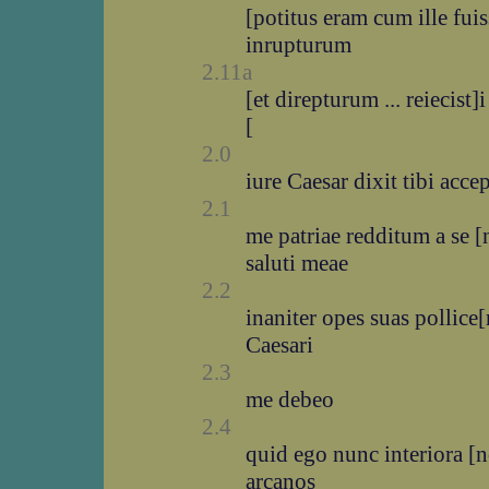
[potitus eram cum ille fuis
inrupturum
2.11a
[et direpturum ... reiecist
[
2.0
iure Caesar dixit tibi acc
2.1
me patriae redditum a se [
saluti meae
2.2
inaniter opes suas pollice[
Caesari
2.3
me debeo
2.4
quid ego nunc interiora [n
arcanos