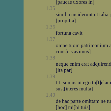
[paucae uxores in]
1.35
similia inciderunt ut talia 
[propitia]
1.36
fortuna cavit
1.37
omne tuom patrimonium a
cons[ervavimus]
1.38
neque enim erat adquirendi
[ita par]
1.39
titi sumus ut ego tu[t]ela
sust[ineres multa]
1.40
de hac parte omittam ne t
[hoc] mi[hi tuis]