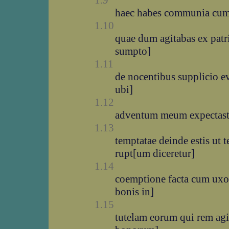
1.9
haec habes communia cum [
1.10
quae dum agitabas ex patr
sumpto]
1.11
de nocentibus supplicio ev
ubi]
1.12
adventum meum expectast
1.13
temptatae deinde estis ut
rupt[um diceretur]
1.14
coemptione facta cum uxore
bonis in]
1.15
tutelam eorum qui rem ag