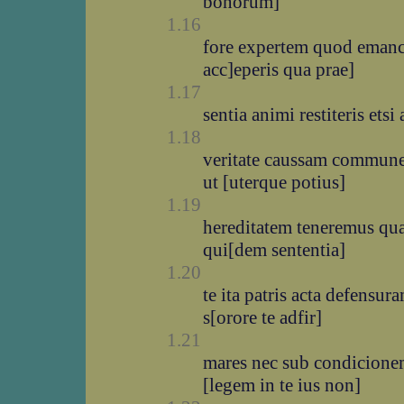
bonorum]
1.16
fore expertem quod emancu
acc]eperis qua prae]
1.17
sentia animi restiteris ets
1.18
veritate caussam commune
ut [uterque potius]
1.19
hereditatem teneremus qua
qui[dem sententia]
1.20
te ita patris acta defensu
s[orore te adfir]
1.21
mares nec sub condicione
[legem in te ius non]