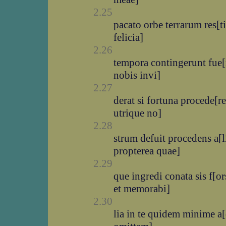
2.25
pacato orbe terrarum res[ti
felicia]
2.26
tempora contingerunt fue[r
nobis invi]
2.27
derat si fortuna procede[re
utrique no]
2.28
strum defuit procedens a[l
propterea quae]
2.29
que ingredi conata sis f[o
et memorabi]
2.30
lia in te quidem minime a[