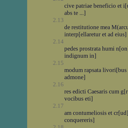
cive patriae beneficio et 
abs te ...]
2.13
de restitutione mea M(arc
interp[ellaretur et ad eius]
2.14
pedes prostrata humi n[on
indignum in]
2.15
modum rapsata livori[bus 
admone]
2.16
res edicti Caesaris cum g[r
vocibus eti]
2.17
am contumeliosis et cr[ud
conquereris]
2.18