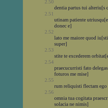
2.50
dentia partus tui alteriu[s
2.51
utinam patiente utriusqu[e
donec e]
2.52
lato me maiore quod iu[sti
super]
2.53
stite te excederem orbitat[e
2.54
praecucurristi fato delegas
foturos me mise]
2.55
rum reliquisti flectam ego
2.56
omnia tua cogitata praescri
solacia ne nimis]