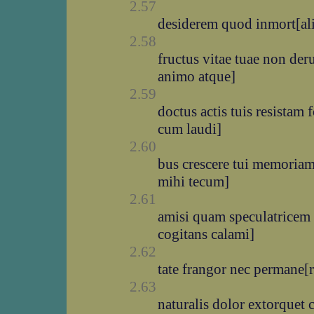
2.57
desiderem quod inmort[ali
2.58
fructus vitae tuae non der
animo atque]
2.59
doctus actis tuis resistam
cum laudi]
2.60
bus crescere tui memoriam 
mihi tecum]
2.61
amisi quam speculatricem
cogitans calami]
2.62
tate frangor nec permane[
2.63
naturalis dolor extorquet 