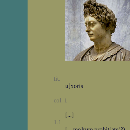
tit.
u]xoris
col. 1
[...]
1.1
[... mo]rum probit[ate(?) ..