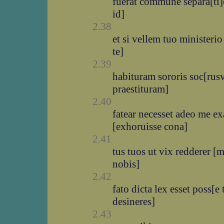
fuerat commune separa[ti]
id]
2.38
et si vellem tuo ministeri
te]
2.39
habituram sororis soc[rusv
praestituram]
2.40
fatear necesset adeo me ex
[exhoruisse cona]
2.41
tus tuos ut vix redderer [m
nobis]
2.42
fato dicta lex esset poss[
desineres]
2.43