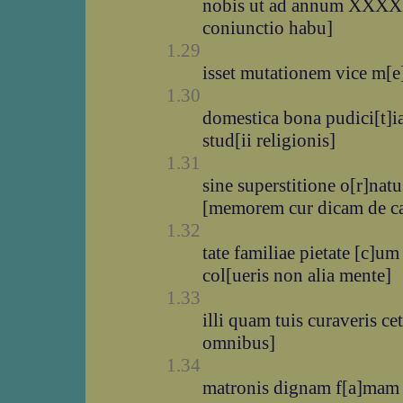
nobis ut ad annum XXXXI 
coniunctio habu]
1.29
isset mutationem vice m[e]
1.30
domestica bona pudici[t]iae
stud[ii religionis]
1.31
sine superstitione o[r]nat
[memorem cur dicam de ca
1.32
tate familiae pietate [c]
col[ueris non alia mente]
1.33
illi quam tuis curaveris 
omnibus]
1.34
matronis dignam f[a]mam c