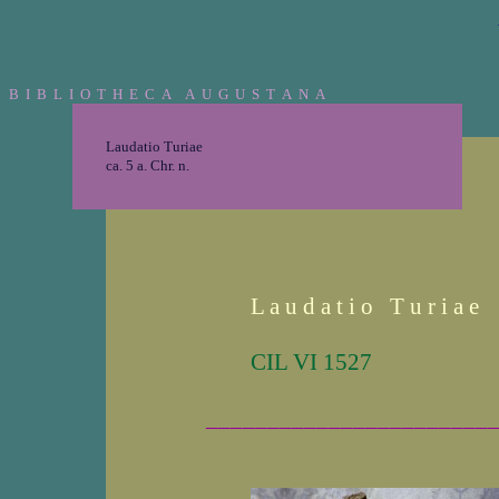
B I B L I O T H E C A A U G U S T A N A
Laudatio Turiae
ca. 5 a. Chr. n.
L a u d a t i o T u r i a e
CIL VI 1527
_______________________