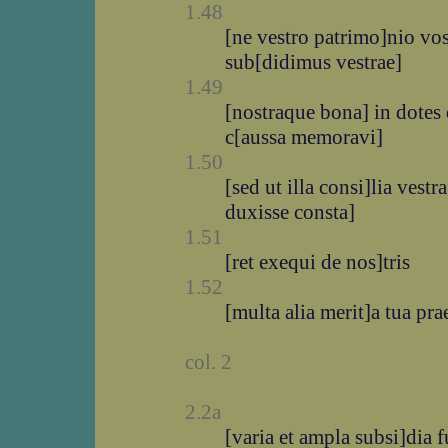
1.48
[ne vestro patrimo]nio vo
sub[didimus vestrae]
1.49
[nostraque bona] in dotes
c[aussa memoravi]
1.50
[sed ut illa consi]lia vestr
duxisse consta]
1.51
[ret exequi de nos]tris
1.52
[multa alia merit]a tua pr
col. 2
2.2a
[varia et ampla subsi]dia 