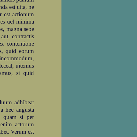
nda est uita, ne
r est actionum
res uel minima
res, magna sepe
aut contractis
 ex contentione
us, quid eorum
st incommodum,
deceat, uitemus
amus, si quid
iduum adhibeat
a hec angusta
s, quam si per
 enim actorum
abet. Verum est