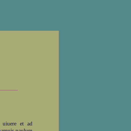
_______
s uiuere et ad
 quamuis paulum