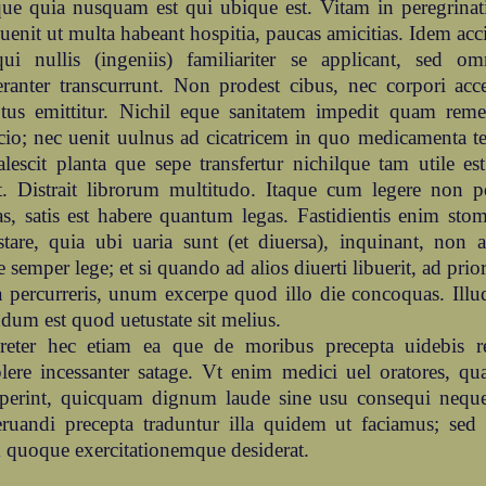
ue quia nusquam est qui ubique est. Vitam in peregrinat
uenit ut multa habeant hospitia, paucas amicitias. Idem acci
qui nullis (ingeniis) familiariter se applicant, sed o
ranter transcurrunt. Non prodest cibus, nec corpori acce
tus emittitur. Nichil eque sanitatem impedit quam rem
io; nec uenit uulnus ad cicatricem in quo medicamenta t
lescit planta que sepe transfertur nichilque tam utile est
it. Distrait librorum multitudo. Itaque cum legere non 
s, satis est habere quantum legas. Fastidientis enim sto
tare, quia ubi uaria sunt (et diuersa), inquinant, non a
e semper lege; et si quando ad alios diuerti libuerit, ad prio
a percurreris, unum excerpe quod illo die concoquas. Il
dum est quod uetustate sit melius.
reter hec etiam ea que de moribus precepta uidebis r
ere incessanter satage. Vt enim medici uel oratores, qu
perint, quicquam dignum laude sine usu consequi nequeun
eruandi precepta traduntur illa quidem ut faciamus; sed
quoque exercitationemque desiderat.