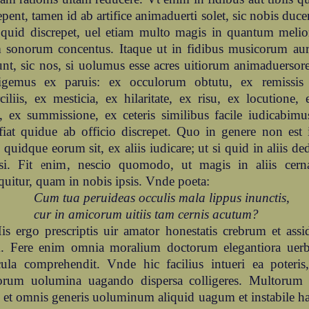
epent, tamen id ab artifice animaduerti solet, sic nobis duce
 quid discrepet, uel etiam multo magis in quantum melio
 sonorum concentus. Itaque ut in fidibus musicorum au
unt, sic nos, si uolumus esse acres uitiorum animaduerso
lligemus ex paruis: ex occulorum obtutu, ex remissis 
ciliis, ex mesticia, ex hilaritate, ex risu, ex locutione,
, ex summissione, ex ceteris similibus facile iudicabim
 fiat quidue ab officio discrepet. Quo in genere non e
 quidque eorum sit, ex aliis iudicare; ut si quid in aliis de
psi. Fit enim, nescio quomodo, ut magis in aliis cern
quitur, quam in nobis ipsis. Vnde poeta:
Cum tua peruideas occulis mala lippus inunctis,
cur in amicorum uitiis tam cernis acutum?
is ergo prescriptis uir amator honestatis crebrum et ass
. Fere enim omnia moralium doctorum elegantiora uerb
icula comprehendit. Vnde hic facilius intueri ea poteri
orum uolumina uagando dispersa colligeres. Multorum
o et omnis generis uoluminum aliquid uagum et instabile h