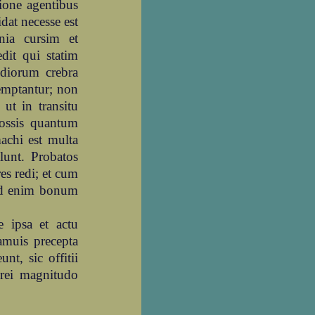
ione agentibus
dat necesse est
mnia cursim et
dit qui statim
ediorum crebra
emptantur; non
 ut in transitu
possis quantum
machi est multa
lunt. Probatos
res redi; et cum
lud enim bonum
e ipsa et actu
amuis precepta
t, sic offitii
 rei magnitudo