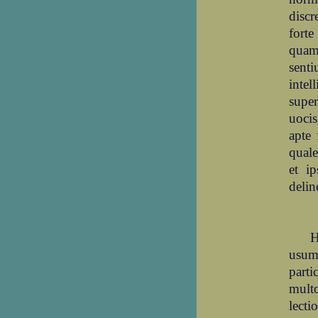
discr
forte
quam
senti
inte
super
uocis
apte
quale
et i
delin
H
usum
part
mult
lecti