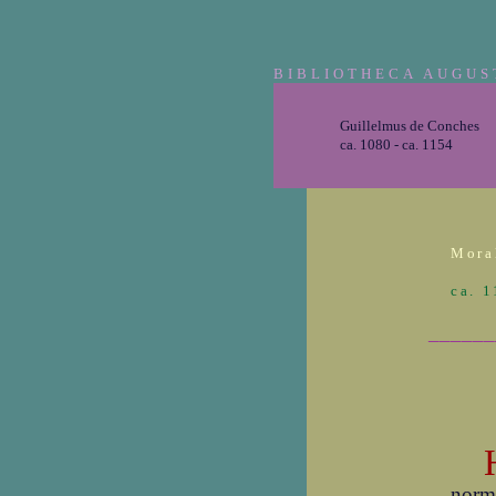
BIBLIOTHECA AUGUS
Guillelmus de Conches
ca. 1080 - ca. 1154
Mora
ca. 
______
norma