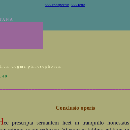
<<< conspectus
<<< retro
TANA
lium dogma philosophorum
1140
____________________________________________
Conclusio operis
H
ec prescripta seruantem licet in tranquillo honestati
m rationis uitam reducere. Vt enim in fidibus aut tibiis