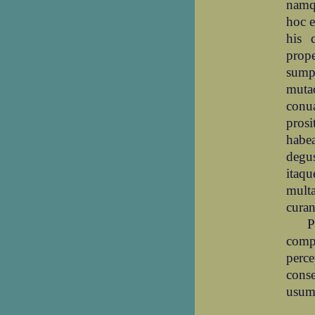
namq
hoc e
his 
prope
sump
mutac
conua
pros
habea
degus
itaqu
mult
curan
P
compl
perce
cons
usum 