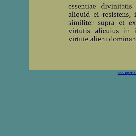
essentiae divinitati
aliquid ei resistens,
similiter supra et e
virtutis alicuius in 
virtute alieni dominan
<<< operis