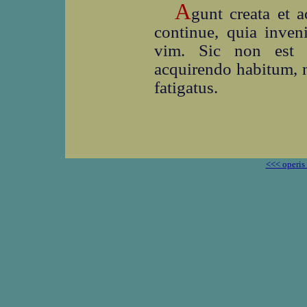
A
gunt creata et a
continue, quia inveni
vim. Sic non est i
acquirendo habitum, n
fatigatus.
<<< operis