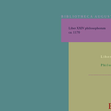
BIBLIOTHECA AUGUS
Liber XXIV philosophorum
ca. 1170
Libe
Phil
_____________