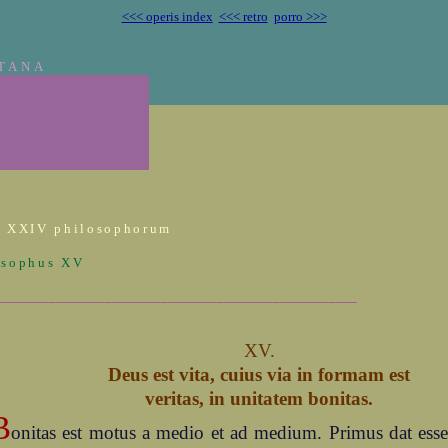
<<< operis index
<<< retro
porro >>>
TANA
r XXIV philosophorum
osophus XV
___________________________________________________
XV.
Deus est vita, cuius via in formam est
veritas, in unitatem bonitas.
B
onitas est motus a medio et ad medium. Primus dat esse