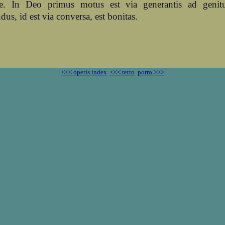
re. In Deo primus motus est via generantis ad geni
dus, id est via conversa, est bonitas.
<<< operis index
<<< retro
porro >>>