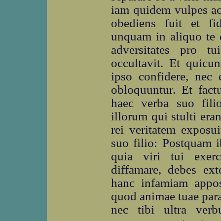
iam quidem vulpes acc
obediens fuit et fi
unquam in aliquo te d
adversitates pro t
occultavit. Et quicu
ipso confidere, nec
obloquuntur. Et fact
haec verba suo fili
illorum qui stulti er
rei veritatem exposui
suo filio: Postquam i
quia viri tui exer
diffamare, debes ext
hanc infamiam appos
quod animae tuae para
nec tibi ultra ver