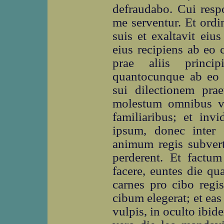
defraudabo. Cui respo
me serventur. Et ord
suis et exaltavit eiu
eius recipiens ab eo 
prae aliis princi
quantocunque ab eo c
sui dilectionem pra
molestum omnibus vir
familiaribus; et inv
ipsum, donec inter e
animum regis subver
perderent. Et factum
facere, euntes die q
carnes pro cibo regis
cibum elegerat; et ea
vulpis, in oculto ibid