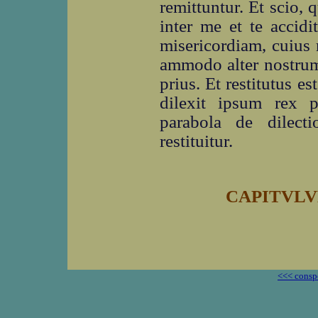
remittuntur. Et scio,
inter me et te accidi
misericordiam, cuius r
ammodo alter nostrum 
prius. Et restitutus 
dilexit ipsum rex pr
parabola de dilect
restituitur.
CAPITVL
<<< consp