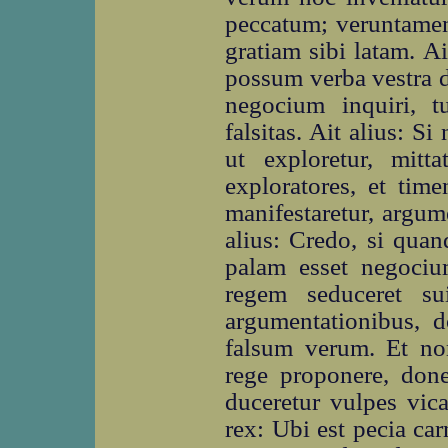
peccatum; veruntamen
gratiam sibi latam. Ait
possum verba vestra 
negocium inquiri, tu
falsitas. Ait alius:
ut exploretur, mitt
exploratores, et ti
manifestaretur, argum
alius: Credo, si qua
palam esset negocium
regem seduceret su
argumentationibus, d
falsum verum. Et no
rege proponere, done
duceretur vulpes vica
rex: Ubi est pecia c