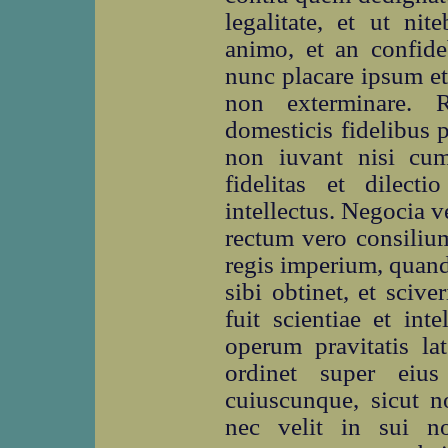
legalitate, et ut nit
animo, et an confide
nunc placare ipsum et
non exterminare. R
domesticis fidelibus p
non iuvant nisi cum 
fidelitas et dilecti
intellectus. Negocia 
rectum vero consilium 
regis imperium, quand
sibi obtinet, et sci
fuit scientiae et inte
operum pravitatis la
ordinet super eius
cuiuscunque, sicut no
nec velit in sui n