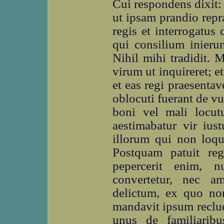
Cui respondens dixit:
ut ipsam prandio repr
regis et interrogatus
qui consilium inieru
Nihil mihi tradidit.
virum ut inquireret; e
et eas regi praesentav
oblocuti fuerant de v
boni vel mali locut
aestimabatur vir ius
illorum qui non loqu
Postquam patuit regi
pepercerit enim, 
convertetur, nec am
delictum, ex quo non
mandavit ipsum recludi
unus de familiaribu