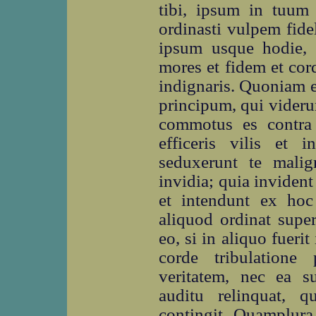
tibi, ipsum in tuum 
ordinasti vulpem fid
ipsum usque hodie, 
mores et fidem et cor
indignaris. Quoniam 
principum, qui videru
commotus es contra
efficeris vilis et i
seduxerunt te malig
invidia; quia invident
et intendunt ex ho
aliquod ordinat supe
eo, si in aliquo fuerit
corde tribulatione 
veritatem, nec ea 
auditu relinquat,
contingit. Quamplura 