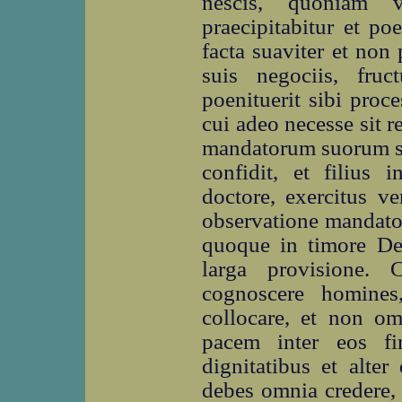
nescis, quoniam v
praecipitabitur et po
facta suaviter et non
suis negociis, fruct
poenituerit sibi proc
cui adeo necesse sit re
mandatorum suorum si
confidit, et filius 
doctore, exercitus v
observatione mandato
quoque in timore Dei
larga provisione. 
cognoscere homines
collocare, et non om
pacem inter eos fi
dignitatibus et alter
debes omnia credere, 