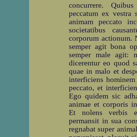
concurrere. Quibu
peccatum ex vestra 
animam peccato inc
societatibus causa
corporum actionum. 
semper agit bona op
semper male agit: 
dicerentur eo quod sa
quae in malo et desp
interficiens hominem 
peccato, et interfici
Ego quidem sic adh
animae et corporis i
Et nolens verbis e
permansit in sua con
regnabat super animal