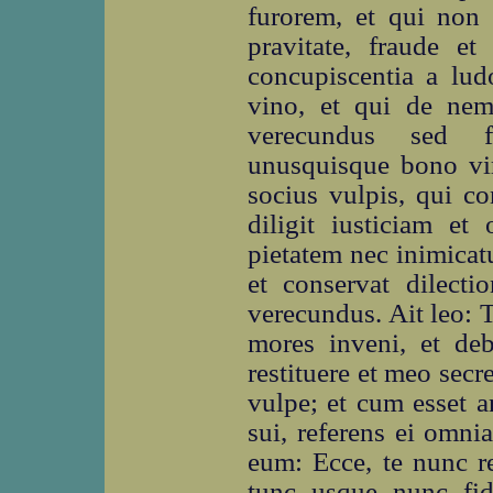
furorem, et qui non 
pravitate, fraude et
concupiscentia a ludo
vino, et qui de nem
verecundus sed f
unusquisque bono viro
socius vulpis, qui co
diligit iusticiam et
pietatem nec inimicat
et conservat dilecti
verecundus. Ait leo: 
mores inveni, et d
restituere et meo secr
vulpe; et cum esset a
sui, referens ei omnia
eum: Ecce, te nunc r
tunc usque nunc fidel