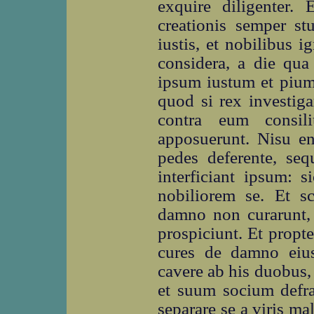
exquire diligenter.
creationis semper stu
iustis, et nobilibus i
considera, a die qua
ipsum iustum et pium
quod si rex investiga
contra eum consil
apposuerunt. Nisu 
pedes deferente, seq
interficiant ipsum: 
nobiliorem se. Et sc
damno non curarunt, 
prospiciunt. Et propte
cures de damno eiu
cavere ab his duobus, s
et suum socium defrau
separare se a viris mal