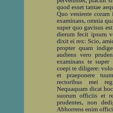
pervenisset, placuit 
quod esset tantae aequi
Quo veniente coram i
examinans, omnia quae
super quo gavisus est 
dierum fecit ipsum v
dixit ei rex: Scio, am
propter quam indigeo
audiens vero pruden
examinans te super 
coepi te diligere: vol
et praeponere tuum
rectoribus mei re
Nequaquam dicat hoc 
suorum officiis et re
prudentes, non dedi
Abhorrens enim offic