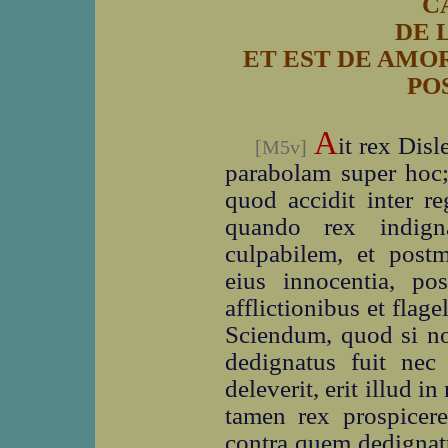
C
DE 
ET EST DE AMO
PO
A
it rex Dis
[M5v]
parabolam super hoc
quod accidit inter r
quando rex indign
culpabilem, et postm
eius innocentia, po
afflictionibus et flag
Sciendum, quod si no
dedignatus fuit nec 
deleverit, erit illud i
tamen rex prospicere
contra quem dedignatu