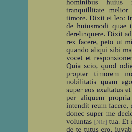
hominibus huius
tranquillitate meli
timore. Dixit ei leo: I
de huiusmodi quae tu
derelinquere. Dixit a
rex facere, peto ut m
quando aliqui sibi mal
vocet et responsione
Quia scio, quod odie
propter timorem n
nobilitatis quam e
super eos exaltatus et 
per aliquem propria
intendit reum facere
donec super me decie
voluntas
tua. Et 
[N1r]
de te tutus ero, iuva