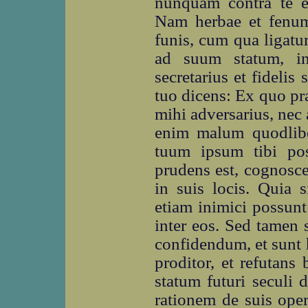
nunquam contra te et
Nam herbae et fenum 
funis, cum qua ligatu
ad suum statum, in
secretarius et fidelis 
tuo dicens: Ex quo pr
mihi adversarius, nec
enim malum quodlibe
tuum ipsum tibi pos
prudens est, cognosce
in suis locis. Quia s
etiam inimici possunt 
inter eos. Sed tamen 
confidendum, et sunt h
proditor, et refutans
statum futuri seculi
rationem de suis ope