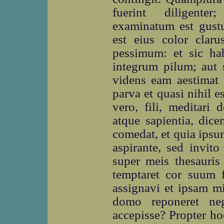
fuerint diligen
examinatum est gust
est eius color cla
pessimum: et sic ha
integrum pilum; aut 
videns eam aestimat
parva et quasi nihil 
vero, fili, meditari 
atque sapientia, dic
comedat, et quia ips
aspirante, sed invit
super meis thesauris
temptaret cor suum 
assignavi et ipsam mi
domo reponeret neg
accepisse? Propter ho