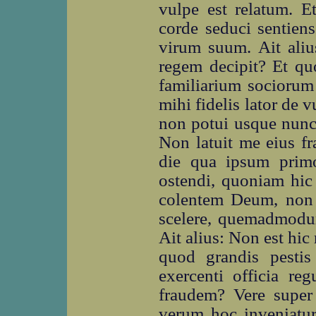
vulpe est relatum. E
corde seduci sentien
virum suum. Ait ali
regem decipit? Et qu
familiarium sociorum 
mihi fidelis lator d
non potui usque nunc 
Non latuit me eius f
die qua ipsum prim
ostendi, quoniam hic 
colentem Deum, non v
scelere, quemadmodum
Ait alius: Non est hic 
quod grandis pesti
exercenti officia 
fraudem? Vere super
verum hoc inveniatur,