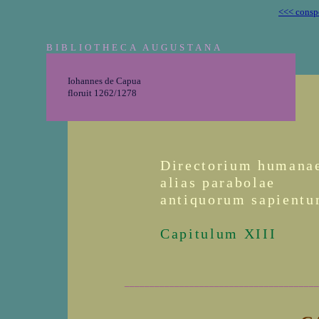
<<< consp
BIBLIOTHECA AUGUSTANA
Iohannes de Capua
floruit 1262/1278
Directorium humanae
alias parabolae
antiquorum sapient
Capitulum XIII
_______________________________________