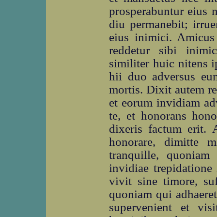
prosperabuntur eius n
diu permanebit; irru
eius inimici. Amicus
reddetur sibi inimi
similiter huic nitens
hii duo adversus eum
mortis. Dixit autem 
et eorum invidiam ad
te, et honorans hono
dixeris factum erit.
honorare, dimitte m
tranquille, quonia
invidiae trepidation
vivit sine timore, su
quoniam qui adhaeret s
supervenient et vis