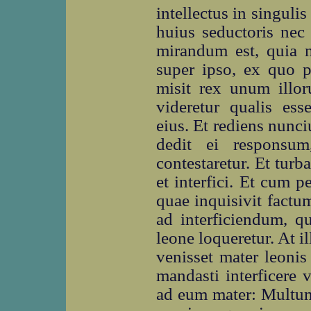
intellectus in singuli
huius seductoris nec 
mirandum est, quia 
super ipso, ex quo p
misit rex unum illor
videretur qualis ess
eius. Et rediens nunci
dedit ei responsum
contestaretur. Et tur
et interfici. Et cum p
quae inquisivit factu
ad interficiendum, q
leone loqueretur. At 
venisset mater leonis 
mandasti interficere 
ad eum mater: Multum