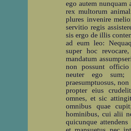
ego autem nunquam ad
rex multorum animali
plures invenire melio
servitio regis assister
sis ergo de illis conte
ad eum leo: Nequa
super hoc revocare
mandatum assumpseris
non possunt officio
neuter ego sum; a
praesumptuosus, non 
propter eius crudel
omnes, et sic attin
omnibus quae cupit
hominibus, cui alii 
quicunque attendens 
et mansuetus nec int