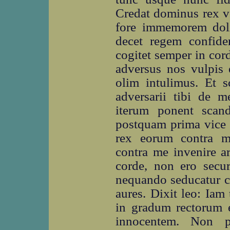
Credat dominus rex v
fore immemorem doli
decet regem confider
cogitet semper in cor
adversus nos vulpis e
olim intulimus. Et s
adversarii tibi de 
iterum ponent scand
postquam prima vice 
rex eorum contra m
contra me invenire a
corde, non ero secu
nequando seducatur co
aures. Dixit leo: Iam
in gradum rectorum e
innocentem. Non pr