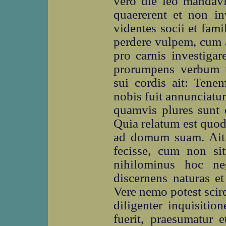
vero die leo mandavi
quaererent et non in
videntes socii et fami
perdere vulpem, cum a
pro carnis investigar
prorumpens verbum un
sui cordis ait: Tene
nobis fuit annunciatu
quamvis plures sunt q
Quia relatum est quod 
ad domum suam. Ait 
fecisse, cum non sit
nihilominus hoc n
discernens naturas e
Vere nemo potest scir
diligenter inquisiti
fuerit, praesumatur