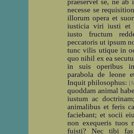
praeservet se, ne ab 
necesse se requisitio
illorum opera et suo
iusticia viri iusti e
iusto fructum redd
peccatoris ut ipsum n
tunc vilis utique in oc
quo nihil ex ea secutus
in suis operibus i
parabola de leone e
Inquit philosophus:
[
quoddam animal haben
iustum ac doctrinam
animalibus et feris c
faciebant; et socii e
non exequeris tuos m
fuisti? Nec tibi f