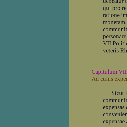
debeatur t
qui pro re
ratione im
monetam. 
communita
personarum
VII Politi
veteris Rh
Capitulum VII
Ad cuius expen
Sicut ip
communitat
expensas 
convenien
expensae 