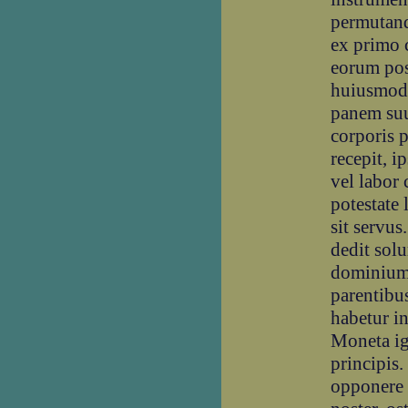
permutandi
ex primo c
eorum pos
huiusmodi
panem suu
corporis 
recepit, ip
vel labor 
potestate
sit servus
dedit sol
dominium 
parentibus 
habetur i
Moneta igi
principis.
opponere 