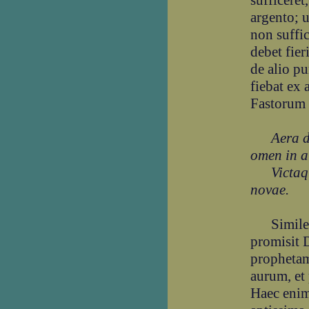
sufficeret
argento; u
non suffic
debet fier
de alio pu
fiebat ex 
Fastorum 
Aera dab
omen in a
Victaque
novae.
Similem
promisit 
prophetam
aurum, et
Haec enim