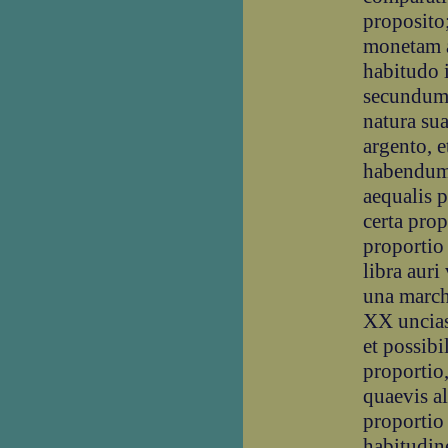
proposito
monetam a
habitudo 
secundum 
natura sua
argento, 
habendum 
aequalis p
certa prop
proportio
libra auri
una march
XX uncias
et possibi
proportio,
quaevis a
proportio
habitudin