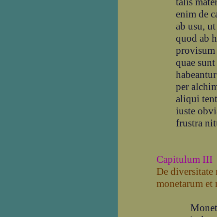
talis mate
enim de c
ab usu, ut
quod ab 
provisum 
quae sunt 
habeantur 
per alchim
aliqui ten
iuste obvi
frustra ni
Capitulum III
De diversitate
monetarum et 
Moneta, 