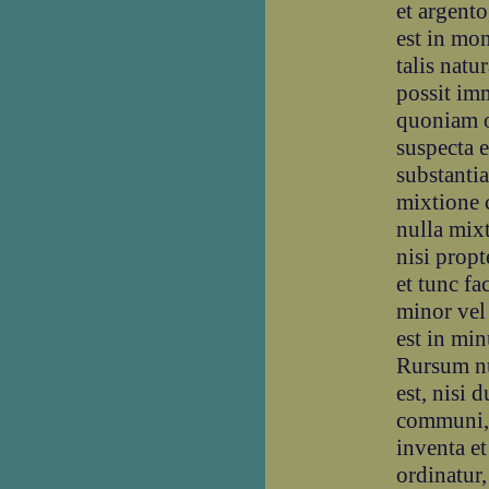
et argent
est in mo
talis natu
possit im
quoniam o
suspecta e
substantia
mixtione 
nulla mixt
nisi propt
et tunc fa
minor vel
est in min
Rursum nu
est, nisi d
communi, 
inventa et
ordinatur,