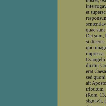
noster, o
interroga
et supersc
responsum
sententiav
quae sunt 
Dei sunt,
si diceret
quo imago
impressa. 
Evangelii 
dicitur Ca
erat Caesa
sed quoni
ait Apost
tributum, 
(Rom. 13,
signavit, 