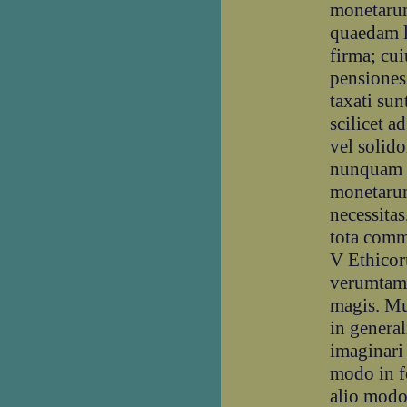
monetarum
quaedam l
firma; cu
pensiones
taxati sun
scilicet 
vel solid
nunquam d
monetarum
necessitas
tota comm
V Ethicor
verumtame
magis. Mu
in genera
imaginari 
modo in f
alio modo