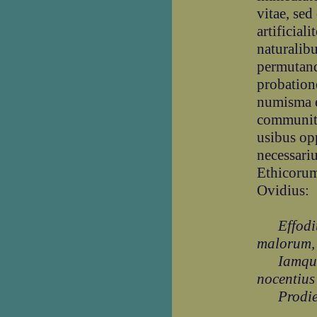
vitae, se
artificial
naturalibu
permutand
probatione
numisma e
communitat
usibus o
necessariu
Ethicorum
Ovidius:
Effodiun
malorum,
Iamque n
nocentius
Prodiera