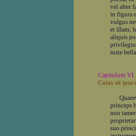
vel alter
in figura 
vulgus nes
et illam; 
aliquis po
privilegiu
iuste bell
Capitulum VI
Cuius sit ipsa
Quamvis 
princeps 
non tamen
proprietar
suo princ
instrumen