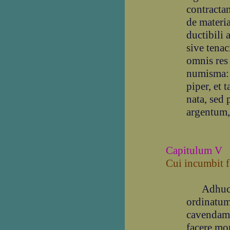
contracta
de materia
ductibili 
sive tenac
omnis res 
numisma: 
piper, et 
nata, sed
argentum, 
Capitulum V
Cui incumbit 
Adhuc au
ordinatum
cavendam,
facere mo