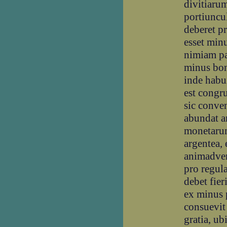
divitiaru
portiuncul
deberet pr
esset minu
nimiam par
minus bon
inde habu
est congru
sic conve
abundat a
monetarum
argentea, 
animadver
pro regul
debet fie
ex minus 
consuevit 
gratia, ub