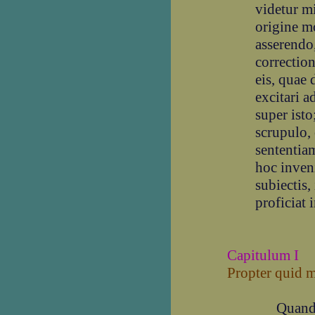
videtur m
origine m
asserendo
correctio
eis, quae 
excitari 
super isto
scrupulo,
sententiam
hoc inven
subiectis,
proficiat 
Capitulum I
Propter quid m
Quando d