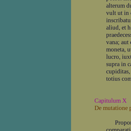
alterum d
vult ut i
inscribat
aliud, et 
praedecess
vana; aut 
moneta, u
lucro, iux
supra in c
cupiditas
totius co
Capitulum X
De mutatione 
Proporti
comparatio