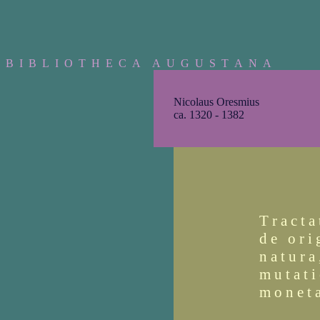
B I B L I O T H E C A A U G U S T A N A
Nicolaus Oresmius
ca. 1320 - 1382
T r a c t a 
d e o r i g
n a t u r a
m u t a t i
m o n e t 