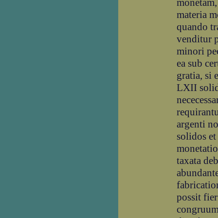
monetam,
materia mo
quando tr
venditur 
minori pe
ea sub cer
gratia, si
LXII solid
nececessa
requirantu
argenti n
solidos et
monetatio
taxata deb
abundante
fabricati
possit fie
congruum 