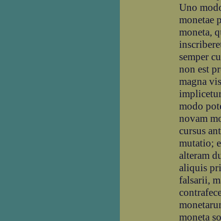
Uno modo
monetae pr
moneta, q
inscriber
semper cu
non est pr
magna vis
implicetu
modo pote
novam mo
cursus ant
mutatio; e
alteram d
aliquis pr
falsarii, m
contrafec
monetarum
moneta sop