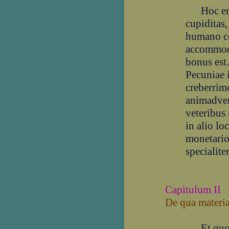
Hoc enim
cupiditas,
humano c
accommoda
bonus est.
Pecuniae 
creberrimo
animadver
veteribus 
in alio lo
monetario
specialite
Capitulum II
De qua materia
Et quon