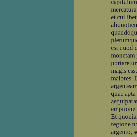
capitulum
mercatura
et cuilibe
aliquotie
quandoque
plerumque
est quod 
monetam p
portaretur
magis esse
maiores. 
argenteam
quae apta
aequiparan
emptione
Et quonia
regione no
argento, 