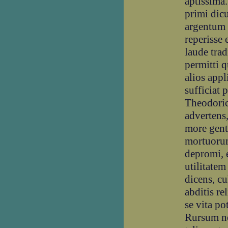
aptissima.
primi dic
argentum 
reperisse
laude trad
permitti 
alios app
sufficiat
Theodoricu
advertens
more gent
mortuorum
depromi, 
utilitatem
dicens, cu
abditis r
se vita po
Rursum ne