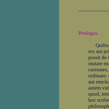
___________
Prologus.
Quibusda
rex aut pr
possit de 
mutare mo
currentes,
ordinare:
aut emolu
autem vid
quod, inte
hoc scrib
philosophi