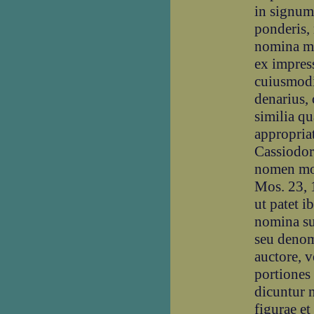
in signum 
ponderis,
nomina m
ex impress
cuiusmodi 
denarius, 
similia q
appropriat
Cassiodoru
nomen mon
Mos. 23, 1
ut patet 
nomina su
seu denomi
auctore, v
portiones
dicuntur 
figurae et