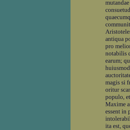
mutandae s
consuetud
quaecumq
communit
Aristotele
antiqua p
pro melio
notabilis 
earum; qu
huiusmod
auctoritat
magis si f
oritur sc
populo, e
Maxime au
essent in 
intolerabi
ita est, q