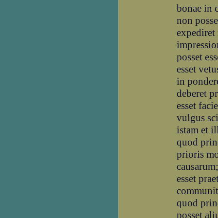
bonae in c
non posse
expediret
impressio
posset ess
esset vetu
in ponder
deberet pr
esset faci
vulgus sci
istam et i
quod prin
prioris mo
causarum; 
esset prae
communita
quod prin
posset ali