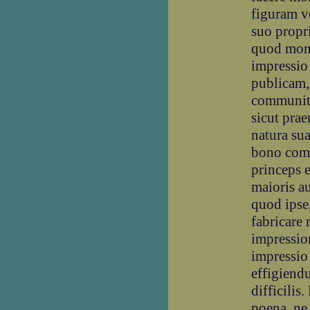
figuram v
suo propri
quod mone
impressio
publicam, 
communita
sicut pra
natura sua
bono comm
princeps e
maioris au
quod ipse
fabricare
impressio
impressio 
effigiend
difficilis
poena, ne 