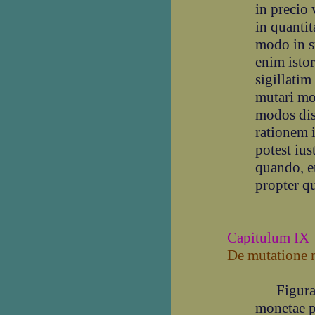
in precio 
in quantit
modo in s
enim ist
sigillatim
mutari mo
modos dis
rationem 
potest ius
quando, et
propter q
Capitulum IX
De mutatione m
Figura i
monetae po