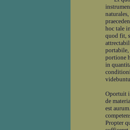
instrumen
naturales,
praeceden
hoc tale 
quod fit, 
attrectabil
portabile,
portione h
in quantit
condition
videbuntu
Oportuit 
de materia
est aurum.
competens
Propter q