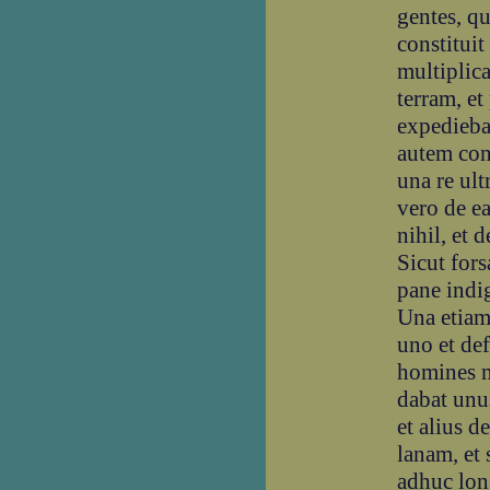
gentes, q
constitui
multiplic
terram, et
expedieba
autem con
una re ult
vero de e
nihil, et d
Sicut fors
pane indig
Una etiam
uno et def
homines m
dabat unu
et alius d
lanam, et 
adhuc lon