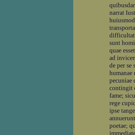
quibusdam
narrat Ius
huiusmodi
transport
difficulta
sunt homi
quae esse
ad invicem
de per se 
humanae n
pecuniae d
contingit
fame; sicu
rege cupid
ipse tange
annuerunt;
poetae; q
immediate