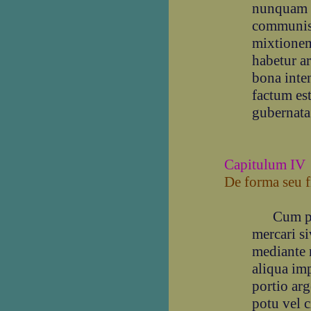
nunquam e
communis u
mixtionem
habetur a
bona inte
factum es
gubernata
Capitulum IV
De forma seu f
Cum pri
mercari si
mediante 
aliqua im
portio arg
potu vel 