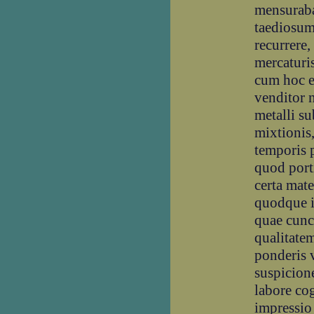
mensuraba
taediosum 
recurrere,
mercaturi
cum hoc et
venditor 
metalli s
mixtionis,
temporis 
quod port
certa mate
quodque i
quae cunct
qualitate
ponderis 
suspicion
labore co
impressio t