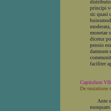
distributo
principi 
sic quasi
huiusmodi
moderata, 
monetae s
dicetur pos
pensio ess
damnum et
communita
faciliter 
Capitulum VII
De mutatione 
Ante omn
nunquam s