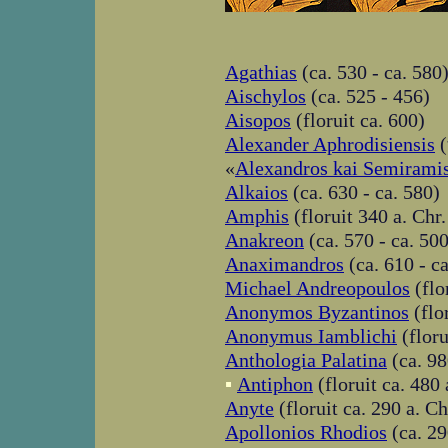
Agathias
(ca. 530 - ca. 580
Aischylos
(ca. 525 - 456)
Aisopos
(floruit ca. 600)
Alexander Aphrodisiensis
(
«
Alexandros kai Semirami
Alkaios
(ca. 630 - ca. 580)
Amphis
(floruit 340 a. Chr.
Anakreon
(ca. 570 - ca. 500
Anaximandros
(ca. 610 - ca
Michael Andreopoulos
(flo
Anonymos Byzantinos
(flo
Anonymus Iamblichi
(floru
Anthologia Palatina
(ca. 98
▪
Antiphon
(floruit ca. 480 
Anyte
(floruit ca. 290 a. Ch
Apollonios Rhodios
(ca. 29