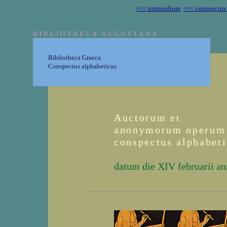
<<< primordium
<<< conspectus
BIBLIOTHECA AUGUSTANA
Bibliotheca Graeca
Conspectus alphabeticus
Auctorum et
anonymorum operum
conspectus alphabet
datum die XIV februarii a
_______________________________________