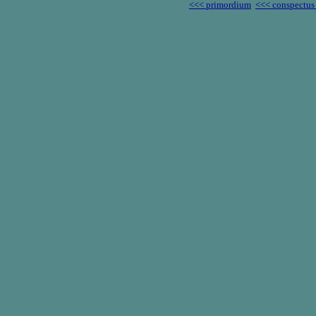
<<< primordium
<<< conspectus