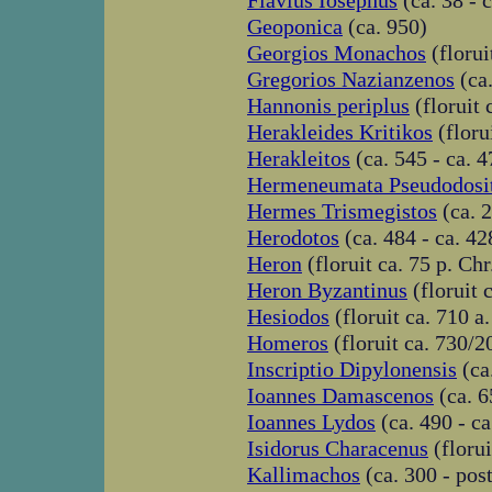
Flavius Iosephus
(ca. 38 - 
Geoponica
(ca. 950)
Georgios Monachos
(florui
Gregorios Nazianzenos
(ca.
Hannonis periplus
(floruit 
Herakleides Kritikos
(florui
Herakleitos
(ca. 545 - ca. 4
Hermeneumata Pseudodosi
Hermes Trismegistos
(ca. 2
Herodotos
(ca. 484 - ca. 428
Heron
(floruit ca. 75 p. Chr.
Heron Byzantinus
(floruit 
Hesiodos
(floruit ca. 710 a.
Homeros
(floruit ca. 730/20
Inscriptio Dipylonensis
(ca.
Ioannes Damascenos
(ca. 6
Ioannes Lydos
(ca. 490 - ca
Isidorus Characenus
(florui
Kallimachos
(ca. 300 - pos