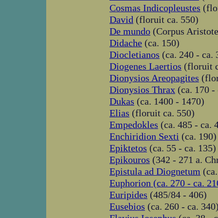
Cosmas Indicopleustes
(flo
David
(floruit ca. 550)
De mundo
(Corpus Aristote
Didache
(ca. 150)
Diocletianos
(ca. 240 - ca. 
Diogenes Laertios
(floruit 
Dionysios Areopagites
(flo
Dionysios Thrax
(ca. 170 - 
Dukas
(ca. 1400 - 1470)
Elias
(floruit ca. 550)
Empedokles
(ca. 485 - ca. 4
Enchiridion Sexti
(ca. 190)
Epiktetos
(ca. 55 - ca. 135)
Epikouros
(342 - 271 a. Chr
Epistula ad Diognetum
(ca.
Euphorion (ca. 270 - ca. 21
Euripides
(485/84 - 406)
Eusebios
(ca. 260 - ca. 340