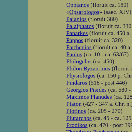
Oppianos
(floruit ca. 180)
«
Opsarologos
» (saec. XIV)
Paianios
(floruit 380)
Palaiphatos
(floruit ca. 330
Panarkes
(floruit ca. 450 a.
Pappos
(floruit ca. 320)
Parthenios
(floruit ca. 40 a.
Paulus
(ca. 10 - ca. 63/67)
Philogelos
(ca. 450)
Philon Byzantinus
(floruit 
Physiologos
(ca. 150 p. Chr
Pindaros
(518 - post 446)
Georgios Pisides
(ca. 580 -
Maximos Planudes
(ca. 125
Platon
(427 - 347 a. Chr. n.
Plotinos
(ca. 205 - 270)
Plutarchos
(ca. 45 - ca. 125
Prodikos
(ca. 470 - post 39