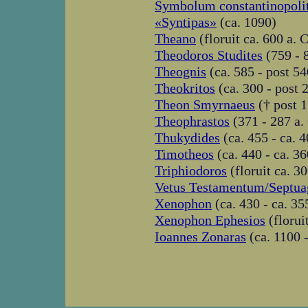
Symbolum constantinopol
«Syntipas»
(ca. 1090)
Theano
(floruit ca. 600 a. C
Theodoros Studites
(759 - 
Theognis
(ca. 585 - post 54
Theokritos
(ca. 300 - post 
Theon Smyrnaeus
(† post 
Theophrastos
(371 - 287 a. 
Thukydides
(ca. 455 - ca. 4
Timotheos
(ca. 440 - ca. 36
Triphiodoros
(floruit ca. 30
Vetus Testamentum/Septua
Xenophon
(ca. 430 - ca. 35
Xenophon Ephesios
(floruit
Ioannes Zonaras
(ca. 1100 