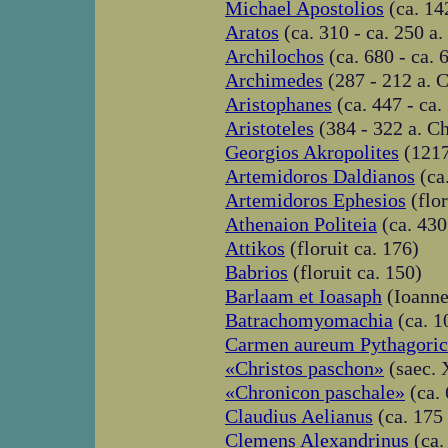
Michael Apostolios
(ca. 14
Aratos
(ca. 310 - ca. 250 a. 
Archilochos
(ca. 680 - ca. 6
Archimedes
(287 - 212 a. C
Aristophanes
(ca. 447 - ca. 
Aristoteles
(384 - 322 a. Ch
Georgios Akropolites
(1217
Artemidoros Daldianos
(ca.
Artemidoros Ephesios
(flor
Athenaion Politeia
(ca. 430 
Attikos
(floruit ca. 176)
Babrios
(floruit ca. 150)
Barlaam et Ioasaph
(Ioanne
Batrachomyomachia
(ca. 10
Carmen aureum Pythagori
«Christos paschon»
(saec. 
«Chronicon paschale»
(ca. 
Claudius Aelianus
(ca. 175 
Clemens Alexandrinus
(ca.