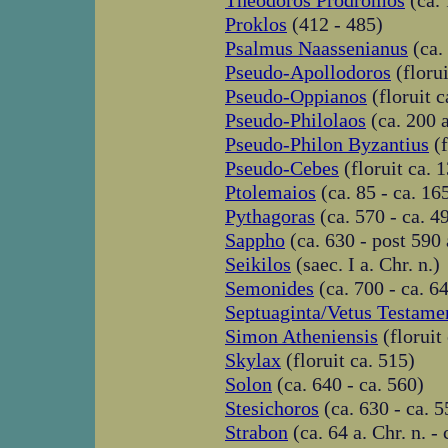
Theodoros Prodromos
(ca. 
Proklos
(412 - 485)
Psalmus Naassenianus
(ca.
Pseudo-Apollodoros
(florui
Pseudo-Oppianos
(floruit c
Pseudo-Philolaos
(ca. 200 a
Pseudo-Philon Byzantius
(f
Pseudo-Cebes
(floruit ca. 
Ptolemaios
(ca. 85 - ca. 16
Pythagoras
(ca. 570 - ca. 4
Sappho
(ca. 630 - post 590 
Seikilos
(saec. I a. Chr. n.)
Semonides
(ca. 700 - ca. 64
Septuaginta/Vetus Testam
Simon Atheniensis
(floruit 
Skylax
(floruit ca. 515)
Solon
(ca. 640 - ca. 560)
Stesichoros
(ca. 630 - ca. 5
Strabon
(ca. 64 a. Chr. n. - 