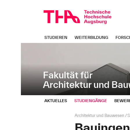
Navigation
Direkt
überspringen
zur
Navigation
von
"Architektur
und
STUDIEREN
WEITERBILDUNG
FORSC
Bauwesen"
Fakultät für
Architektur und Ba
AKTUELLES
STUDIENGÄNGE
BEWER
Seitenpfad:
Architektur und Bauwesen
S
Bauingen