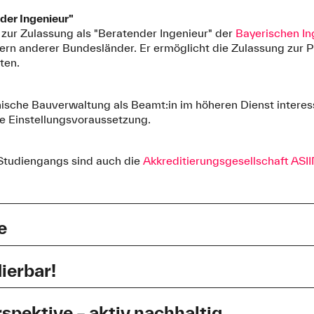
der Ingenieur"
 zur Zulassung als "Beratender Ingenieur" der
Bayerischen In
rn anderer Bundesländer. Er ermöglicht die Zulassung zur P
äten.
hnische Bauverwaltung als Beamt:in im höheren Dienst interess
e Einstellungsvoraussetzung.
 Studiengangs sind auch die
Akkreditierungsgesellschaft ASII
e
esen bietet Ihnen ein anwendungsorientiertes Studium auf 
n vertiefte Kenntnisse aus allen Bereichen des Bauwesens ve
dierbar!
hen drei verschiedene Studienschwerpunkte an den Hochsc
enieurwesen ist in 5 Semestern in
Teilzeit
studierbar. Wie d
ld unten (für eine größere Darstellung auf die Grafik klicken
spektive – aktiv nachhaltig