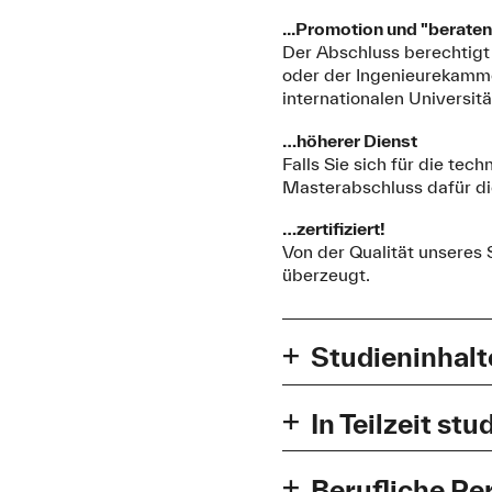
...Promotion und "beraten
Der Abschluss berechtigt
oder der Ingenieurekamme
internationalen Universit
…höherer Dienst
Falls Sie sich für die tec
Masterabschluss dafür di
…zertifiziert!
Von der Qualität unseres
überzeugt.
Studieninhalt
Der Master Bauingenieurw
Grundlage. Es werden Ihne
In Teilzeit stu
Masterstudienganges ste
Das Masterstudium Bauing
München zur Auswahl.
entnehmen Sie dem Schaubi
Berufliche Per