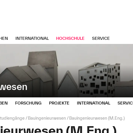
HEN
INTERNATIONAL
HOCHSCHULE
SERVICE
uwesen
BEN
FORSCHUNG
PROJEKTE
INTERNATIONAL
SERVIC
tudiengänge
Bauingenieurwesen
Bauingenieurwesen (M.Eng.)
ieurwesen (M.Eng.)