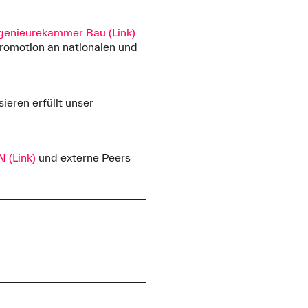
genieurekammer Bau (Link)
romotion an nationalen und
ieren erfüllt unser
N (Link)
und externe Peers
wissenschaftlicher
rmittelt. Innerhalb des
hulstandorten Augsburg und
as konkret aussehen kann,
). Wichtig ist, dass Sie