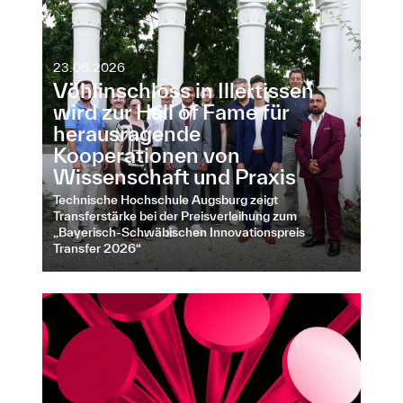
23.06.2026
Vöhlinschloss in Illertissen
wird zur Hall of Fame für
herausragende
Kooperationen von
Wissenschaft und Praxis
Technische Hochschule Augsburg zeigt
Transferstärke bei der Preisverleihung zum
„Bayerisch-Schwäbischen Innovationspreis
Transfer 2026“