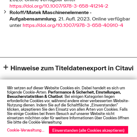
https://doi.org/10.1007/978-3-658-41214-2
Roloff/Matek Maschinenelemente -
Aufgabensammlung
. 21. Aufl. 2023. Online verfügbar
unter
https://doi.org/10.1007/978-3-658-40910-4
Hinweise zum Titeldatenexport in Citavi
Leider ist kein Export mehrerer Titel aus der Trefferliste
auf einmal möglich.
Wir setzen auf dieser Website Cookies ein. Dabei handelt es sich um
folgende Cookie-Arten:
Performance & Sicherheit, Einstellungen,
Wir empfehlen, die Titeldaten über den
Picker
in Citavi
Besucherstatistiken & Chatbot
. Bei einigen Kategorien liegen
Impressum
Datenschutz
Cookies
Barrierefreiheit
erforderliche Cookies vor, während andere einer verbesserten Website-
aufzunehmen. Achten Sie bei Büchern darauf, das
Kontakt
Presse
Anfahrt
Intranet
Webmail
Nutzung dienen. Indem Sie auf die Schaltfläche „Einverstanden“
Gesamtbuchs und kein Einzelkapitel anzuklicken.
klicken, akzeptieren Sie den Einsatz von allen Arten von Cookies. Falls
© Technische Hochschule Augsburg
Sie einige Cookies bei Ihrem Besuch auf unserer Website nicht
einsetzen möchten oder für weitere Informationen über Cookies öffnen
Einzelne Treffer können zwar auch als RIS exportiert
Sie bitte die Cookie-Verwaltung
werden, der Picker geht aber meist schneller und liefert
Cookie-Verwaltung
...
Einverstanden (alle Cookies akzeptieren)
häufig auch gleich das Volltext-PDF mit in Citavi. Ein