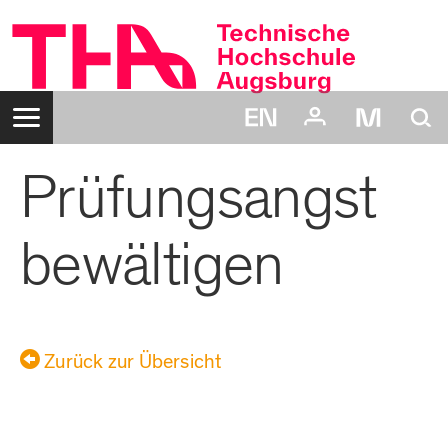
Zum
Inhalt
Navigation:
Suche:
Prüfungsangst
Login:
Benutzername:
Passwort:
bewältigen
Zurück zur Übersicht