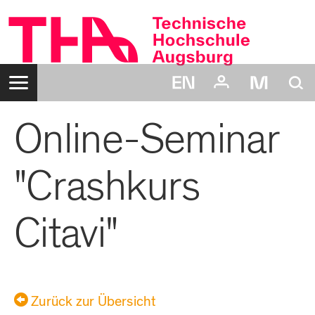
Zum
Inhalt
Navigation:
Suche:
Online-Seminar
Login:
Benutzername:
Passwort:
"Crashkurs
Citavi"
Zurück zur Übersicht