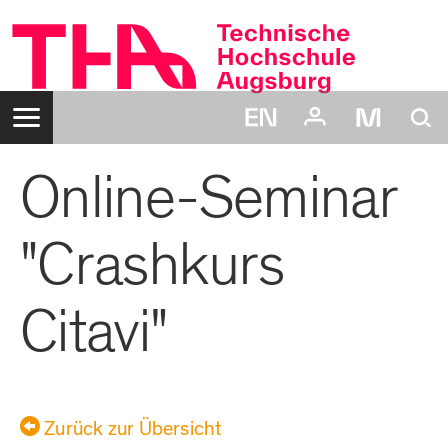
Zum
Inhalt
Navigation:
Suche:
Online-Seminar
Login:
Benutzername:
Passwort:
"Crashkurs
Citavi"
Zurück zur Übersicht