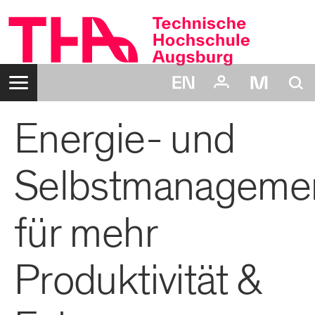
Zum
Inhalt
Navigation:
Suche:
Energie- und
Login:
Benutzername:
Passwort:
Selbstmanageme
für mehr
Produktivität &