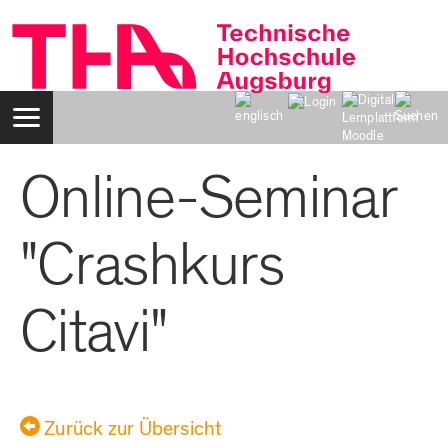
Zum
Inhalt
Navigation:
Suche:
Online-Seminar
Login:
Benutzername:
Passwort:
"Crashkurs
Citavi"
Zurück zur Übersicht