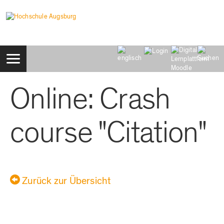
Zum
Inhalt
Navigation:
Suche:
Online: Crash
Login:
Benutzername:
Passwort:
course "Citation"
Zurück zur Übersicht