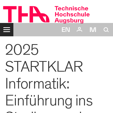
Zum
Inhalt
Navigation:
Suche:
2025
Login:
Benutzername:
Passwort:
STARTKLAR
Informatik:
Einführung ins