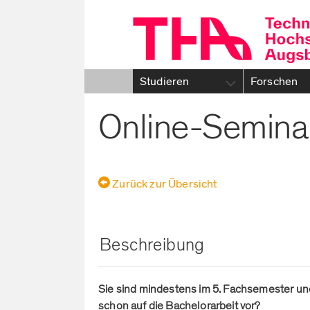
Zum
Inhalt
Studieren
Forschen
Suche:
Online-Seminar
Login:
Benutzername:
Passwort:
Zurück zur Übersicht
Beschreibung
Sie sind mindestens im 5. Fachsemester un
schon auf die Bachelorarbeit vor?