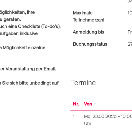
(M
öglichkeiten, Ihre
Maximale
1
u geraten.
Teilnehmerzahl
ch eine Checkliste (To-do's),
Anmeldung bis
Fr
aufgaben inklusive
Buchungsstatus
27
ie Möglichkeit einzelne
er Veranstaltung per Email.
Termine
Sie sich bitte unbedingt auf
Nr.
Von
1
Mo, 23.03.2026 - 10:0
Uhr