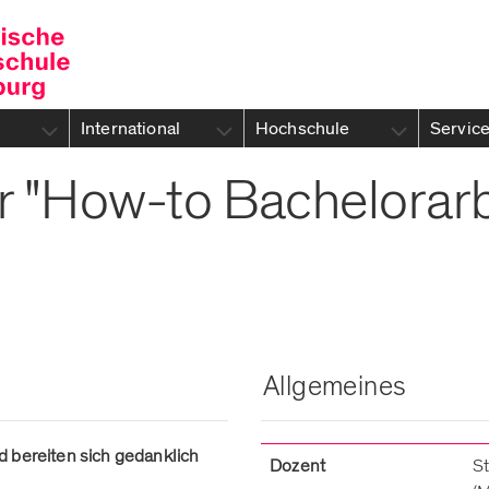
International
Hochschule
Servic
 "How-to Bachelorarb
Allgemeines
d bereiten sich gedanklich
Dozent
St