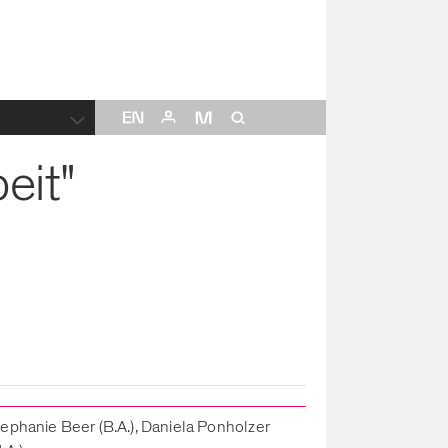
e
eit"
ephanie Beer (B.A.), Daniela Ponholzer