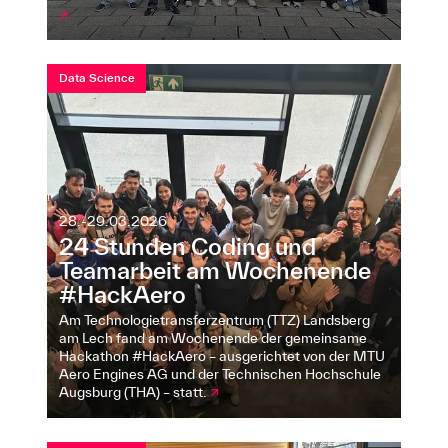
↗
Data Science
28.-29.03.2026
24 Stunden Coding und
Teamarbeit am Wochenende
#HackAero
Am Technologietransferzentrum (TTZ) Landsberg
am Lech fand am Wochenende der gemeinsame
Hackathon #HackAero – ausgerichtet von der MTU
Aero Engines AG und der Technischen Hochschule
Augsburg (THA) – statt.
↗