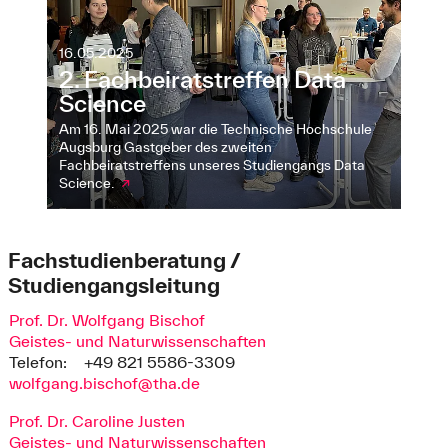
16.05.2025
2. Fachbeiratstreffen Data
Science
Am 16. Mai 2025 war die Technische Hochschule
Augsburg Gastgeber des zweiten
Fachbeiratstreffens unseres Studiengangs Data
Science.
↗
Fachstudienberatung /
Studiengangsleitung
Prof. Dr. Wolfgang Bischof
Geistes- und Naturwissenschaften
Telefon:
+49 821 5586-3309
wolfgang.bischof@tha.de
Prof. Dr. Caroline Justen
Geistes- und Naturwissenschaften