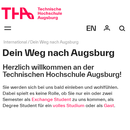
Navigation
überspringen
Navigation:
bestätigen
zum
Öffnen
des
Seitenpfad:
International
Dein Weg nach Augsburg
Menüs
Dein Weg nach Augsburg
Herzlich willkommen an der
Technischen Hochschule Augsburg!
Sie werden sich bei uns bald einleben und wohlfühlen.
Dabei spielt es keine Rolle, ob Sie nur ein oder zwei
Semester als
Exchange Student
zu uns kommen, als
Degree Student für ein
volles Studium
oder als
Gast
.