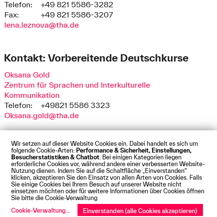
Telefon:
+49 821 5586-3282
Fax:
+49 821 5586-3207
lena.leznova@tha.de
Kontakt: Vorbereitende Deutschkurse
Oksana Gold
Zentrum für Sprachen und Interkulturelle
Kommunikation
Telefon:
+49821 5586 3323
Oksana.gold@tha.de
Wir setzen auf dieser Website Cookies ein. Dabei handelt es sich um
folgende Cookie-Arten:
Performance & Sicherheit, Einstellungen,
Besucherstatistiken & Chatbot
. Bei einigen Kategorien liegen
Impressum
Datenschutz
Cookies
Barrierefreiheit
erforderliche Cookies vor, während andere einer verbesserten Website-
Kontakt
Presse
Anfahrt
Intranet
Webmail
Nutzung dienen. Indem Sie auf die Schaltfläche „Einverstanden“
klicken, akzeptieren Sie den Einsatz von allen Arten von Cookies. Falls
© Technische Hochschule Augsburg
Sie einige Cookies bei Ihrem Besuch auf unserer Website nicht
einsetzen möchten oder für weitere Informationen über Cookies öffnen
Sie bitte die Cookie-Verwaltung
Cookie-Verwaltung
...
Einverstanden (alle Cookies akzeptieren)