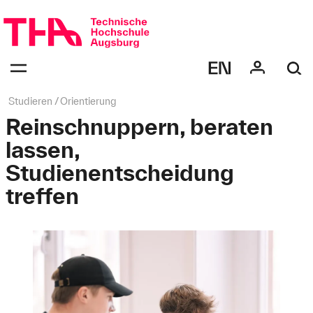
Navigation
überspringen
Navigation:
bestätigen
zum
Öffnen
des
Seitenpfad:
Studieren
Orientierung
Menüs
Reinschnuppern, beraten
lassen,
Studienentscheidung
treffen