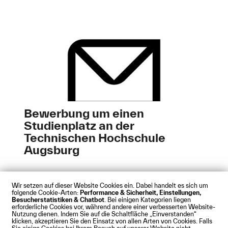
Bewerbung um einen
Studienplatz an der
Technischen Hochschule
Augsburg
Wir setzen auf dieser Website Cookies ein. Dabei handelt es sich um
folgende Cookie-Arten:
Performance & Sicherheit, Einstellungen,
Besucherstatistiken & Chatbot
. Bei einigen Kategorien liegen
Impressum
Datenschutz
Cookies
Barrierefreiheit
erforderliche Cookies vor, während andere einer verbesserten Website-
Kontakt
Presse
Anfahrt
Intranet
Webmail
Nutzung dienen. Indem Sie auf die Schaltfläche „Einverstanden“
klicken, akzeptieren Sie den Einsatz von allen Arten von Cookies. Falls
© Technische Hochschule Augsburg
Sie einige Cookies bei Ihrem Besuch auf unserer Website nicht