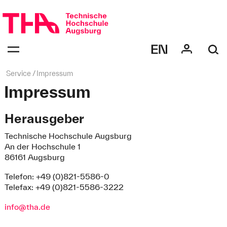
Navigation
überspringen
Navigation:
bestätigen
zum
Öffnen
des
Seitenpfad:
Service
Impressum
Menüs
Impressum
Herausgeber
Technische Hochschule Augsburg
An der Hochschule 1
86161 Augsburg
Telefon: +49 (0)821-5586-0
Telefax: +49 (0)821-5586-3222
info@tha.de