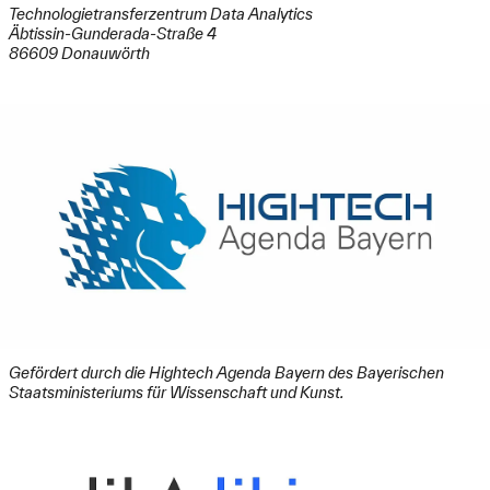
Technologietransferzentrum Data Analytics
Sicherheitsüberprüfung (Spam-Schutz)
Äbtissin-Gunderada-Straße 4
86609 Donauwörth
Neuer Code
Bitte geben Sie den abgebildeten Code in das folgende Feld
ein:
*
Pflichtangabe
Absenden
Gefördert durch die Hightech Agenda Bayern des Bayerischen
Staatsministeriums für Wissenschaft und Kunst.