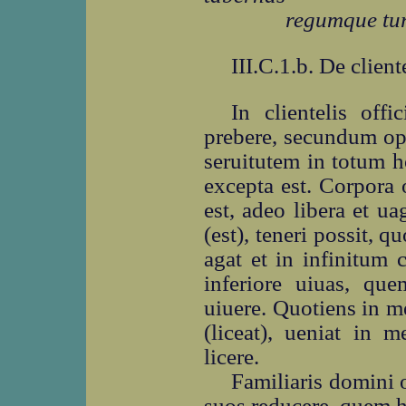
regumque tur
III.C.1.b. De client
In clientelis off
prebere, secundum ope
seruitutem in totum 
excepta est. Corpora 
est, adeo libera et ua
(est), teneri possit, 
agat et in infinitum 
inferiore uiuas, q
uiuere. Quotiens in m
(liceat), ueniat in
licere.
Familiaris domini
suos reducere, quem h