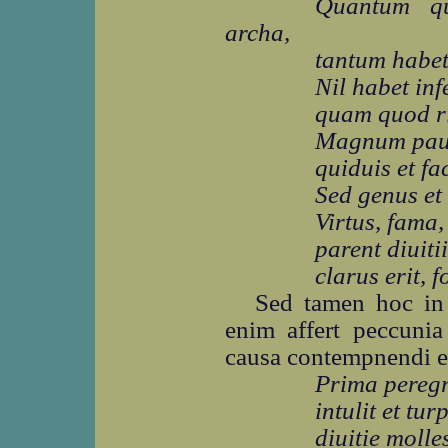
Quantum q
archa,
tantum habet 
Nil habet inf
quam quod ri
Magnum paup
quiduis et fac
Sed genus et
Virtus, fama
parent diuitii
clarus erit, f
Sed tamen hoc in c
enim affert peccunia
causa contempnendi e
Prima pereg
intulit et tu
diuitie molle