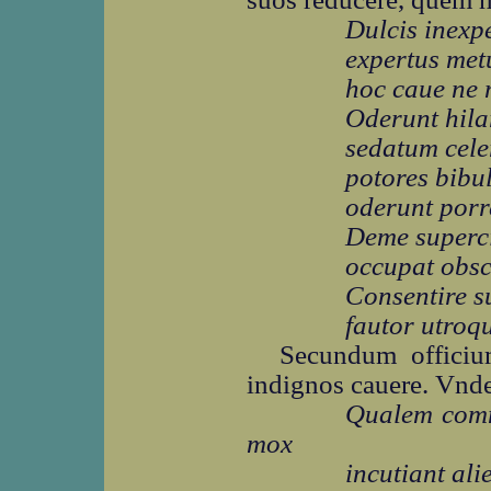
Dulcis inexpe
expertus metu
hoc caue ne 
Oderunt hilar
sedatum cele
potores bibul
oderunt porr
Deme superc
occupat obsc
Consentire su
fautor utroq
Secundum offici
indignos cauere. Vnde
Qualem comm
mox
incutiant ali