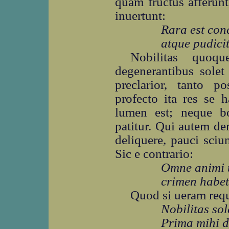
quam fructus afferun
inuertunt:
Rara est con
atque pudicit
Nobilitas quoq
degenerantibus solet
preclarior, tanto po
profecto ita res se 
lumen est; neque b
patitur. Qui autem de
deliquere, pauci sciu
Sic e contrario:
Omne animi u
crimen habet
Quod si ueram requ
Nobilitas sol
Prima mihi d