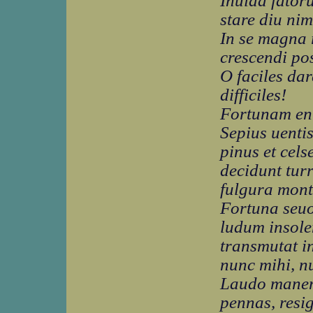
Inuida fator
stare diu ni
In se magna 
crescendi p
O faciles da
difficiles!
Fortunam eni
Sepius uentis
pinus et cels
decidunt tur
fulgura mont
Fortuna seuo
ludum insole
transmutat i
nunc mihi, n
Laudo manent
pennas, resi