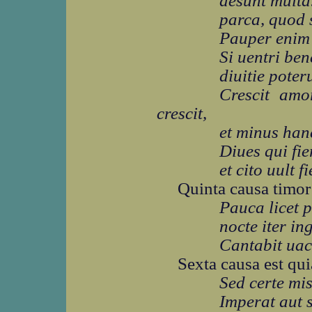
desunt multa.
parca, quod s
Pauper enim 
Si uentri bene
diuitie poter
Crescit amo
crescit,
et minus han
Diues qui fie
et cito uult fi
Quinta causa timor
Pauca licet p
nocte iter i
Cantabit uac
Sexta causa est qui
Sed certe mi
Imperat aut s