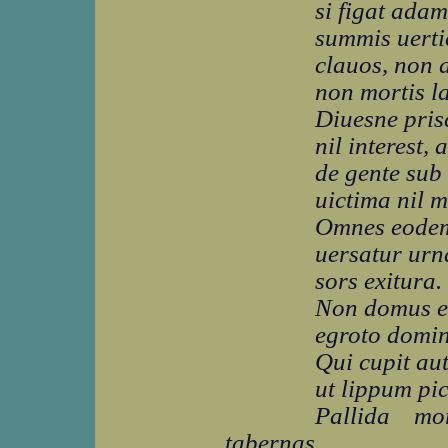
si figat ada
summis uerti
clauos, non
non mortis l
Diuesne pris
nil interest,
de gente sub
uictima nil m
Omnes eodem
uersatur urn
sors exitura.
Non domus et
egroto domin
Qui cupit aut
ut lippum pi
Pallida m
tabernas