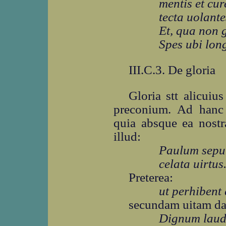
mentis et cu
tecta uolante
Et, qua non 
Spes ubi long
III.C.3. De gloria
Gloria stt alicuiu
preconium. Ad hanc 
quia absque ea nostra
illud:
Paulum sepult
celata uirtus
Preterea:
ut perhibent
secundam uitam dat
Dignum laud