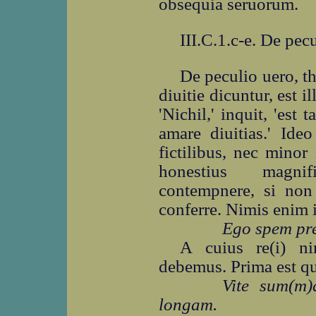
obsequia seruorum.
III.C.1.c-e. De pec
De peculio uero, 
diuitie dicuntur, est i
'Nichil,' inquit, 'es
amare diuitias.' Ide
fictilibus, nec minor 
honestius magni
contempnere, si non 
conferre. Nimis enim il
Ego spem pre
A cuius re(i) ni
debemus. Prima est qui
Vite sum(m)
longam.