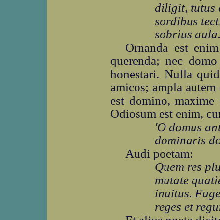
diligit, tutus
sordibus tect
sobrius aula
Ornanda est enim
querenda; nec domo
honestari. Nulla qui
amicos; ampla autem d
est domino, maxime si
Odiosum est enim, cum
'O domus ant
dominaris d
Audi poetam:
Quem res plu
mutate quati
inuitus. Fug
reges et reg
Et alius poeta dicit