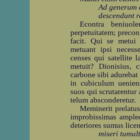
Ad generum c
descendunt re
Econtra beniuole
perpetuitatem; preco
facit. Qui se metui
metuant ipsi necess
censes qui satellite 
metuit? Dionisius, c
carbone sibi adurebat
in cubiculum ueniens
suos qui scrutarentur
telum absconderetur.
Meminerit prelatus
improbissimas amplec
deteriores sumus licen
miseri tumul