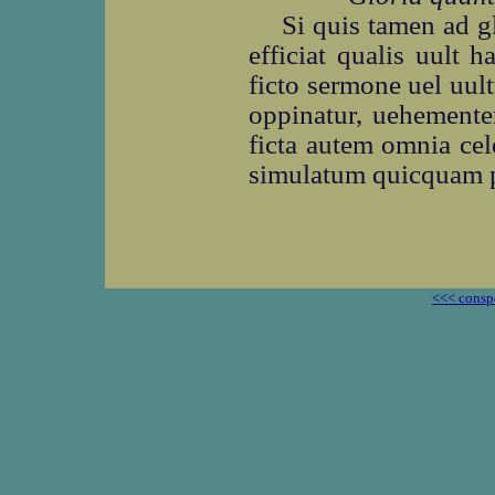
Si quis tamen ad g
efficiat qualis uult h
ficto sermone uel uul
oppinatur, uehementer
ficta autem omnia cel
simulatum quicquam p
<<< consp