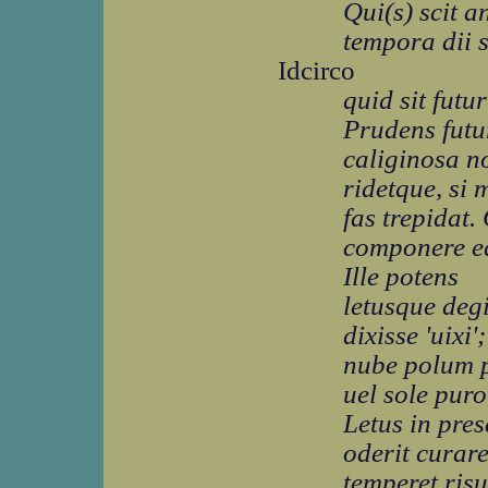
Qui(s) scit a
tempora dii 
Idcirco
quid sit futu
Prudens futu
caliginosa n
ridetque, si 
fas trepidat
componere e
Ille potens
letusque degi
dixisse 'uixi'
nube polum 
uel sole puro
Letus in pre
oderit curar
temperet risu