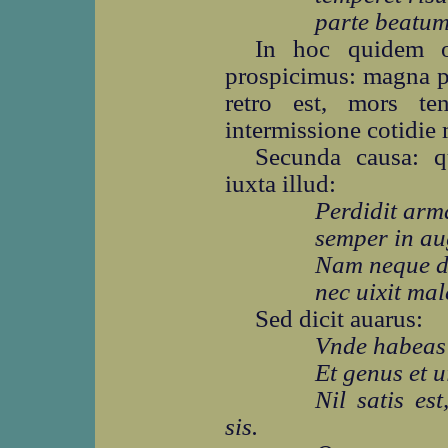
parte beatum
In hoc quidem 
prospicimus: magna pa
retro est, mors te
intermissione cotidie 
Secunda causa: qu
iuxta illud:
Perdidit arma
semper in aug
Nam neque di
nec uixit mal
Sed dicit auarus:
Vnde habeas 
Et genus et ui
Nil satis es
sis.