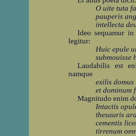
O uite tuta f
pauperis an
intellecta de
Ideo sequamur in 
legitur:
Huic epule u
submouisse h
Laudabilis est e
namque
exilis domus 
et dominum fa
Magnitudo enim dom
Intactis opul
thesauris ara
cementis lice
tirrenum omn