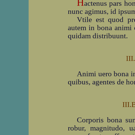
H
actenus pars hon
nunc agimus, id ipsum 
Vtile est quod p
autem in bona animi 
quidam distribuunt.
II
Animi uero bona in 
quibus, agentes de ho
III.
Corporis bona sunt
robur, magnitudo, 