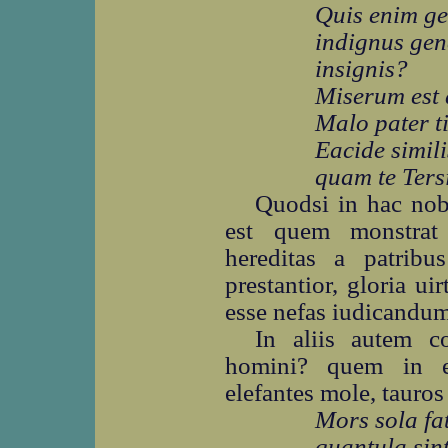
Quis enim ge
indignus gen
insignis?
Miserum est 
Malo pater ti
Eacide simil
quam te Ters
Quodsi in hac nobil
est quem monstrat 
hereditas a patribus
prestantior, gloria ui
esse nefas iudicandum 
In aliis autem c
homini? quem in e
elefantes mole, tauros 
Mors sola fa
quantula sin