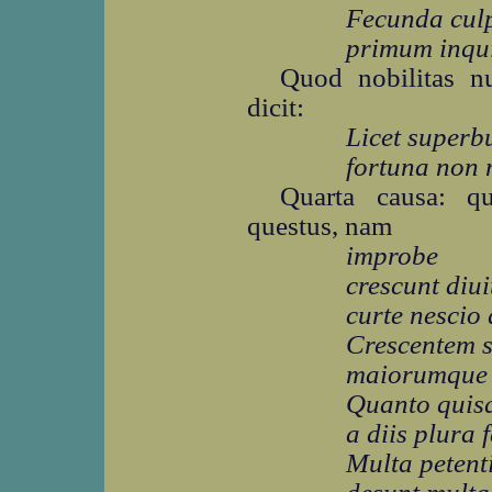
Fecunda culp
primum inqui
Quod nobilitas nu
dicit:
Licet superb
fortuna non 
Quarta causa: q
questus, nam
improbe
crescunt diui
curte nescio 
Crescentem 
maiorumque 
Quanto quisq
a diis plura f
Multa petent