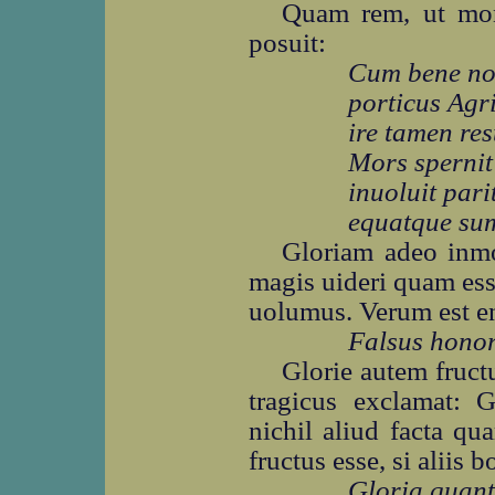
Quam rem, ut mons
posuit:
Cum bene n
porticus Agri
ire tamen re
Mors spernit
inuoluit par
equatque sum
Gloriam adeo inmo
magis uideri quam ess
uolumus. Verum est en
Falsus honor
Glorie autem fruct
tragicus exclamat: G
nichil aliud facta qu
fructus esse, si aliis b
Gloria quanta