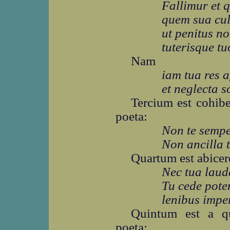
Fallimur et
quem sua cul
ut penitus no
tuterisque tu
Nam
iam tua res a
et neglecta s
Tercium est cohibe
poeta:
Non te sempe
Non ancilla t
Quartum est abicere
Nec tua laud
Tu cede pote
lenibus imper
Quintum est a qu
poeta: