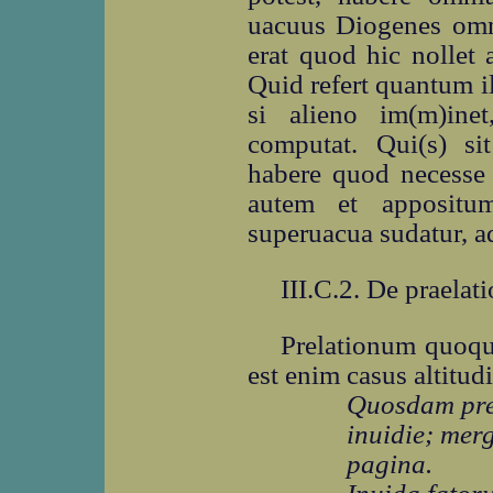
uacuus Diogenes omn
erat quod hic nollet 
Quid refert quantum il
si alieno im(m)ine
computat. Qui(s) si
habere quod necesse 
autem et appositu
superuacua sudatur, a
III.C.2. De praelat
Prelationum quoqu
est enim casus altitud
Quosdam prec
inuidie; mer
pagina.