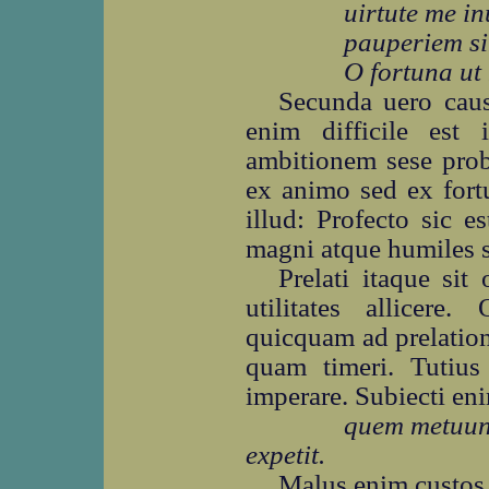
uirtute me i
pauperiem si
O fortuna u
Secunda uero causa
enim difficile est 
ambitionem sese prob
ex animo sed ex fort
illud: Profecto sic e
magni atque humiles 
Prelati itaque sit
utilitates allicer
quicquam ad prelation
quam timeri. Tutius
imperare. Subiecti en
quem metuunt
expetit.
Malus enim custos d