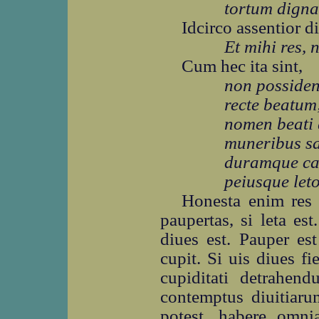
tortum digna
Idcirco assentior di
Et mihi res, 
Cum hec ita sint,
non possiden
recte beatum
nomen beati
muneribus sa
duramque cal
peiusque leto
Honesta enim res e
paupertas, si leta es
diues est. Pauper es
cupit. Si uis diues f
cupiditati detrahend
contemptus diuitiar
potest, habere omnia