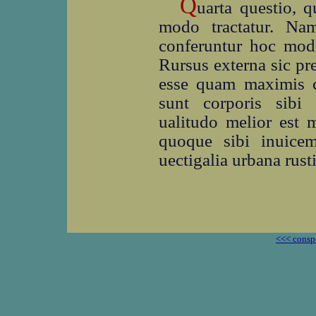
Q
uarta questio, 
modo tractatur. Na
conferuntur hoc modo
Rursus externa sic pr
esse quam maximis c
sunt corporis sibi
ualitudo melior est m
quoque sibi inuicem)
uectigalia urbana rusti
<<< consp