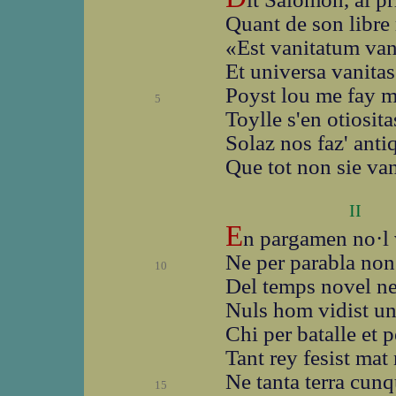
Quant de son libre 
«Est vanitatum van
Et universa vanitas
Poyst lou me fay m
5
Toylle s'en otiosita
Solaz nos faz' anti
Que tot non sie van
II
E
n pargamen no·l v
Ne per parabla non 
10
Del temps novel ne
Nuls hom vidist un 
Chi per batalle et p
Tant rey fesist mat
Ne tanta terra cunq
15