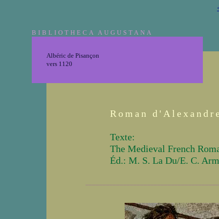
BIBLIOTHECA AUGUSTANA
Albéric de Pisançon
vers 1120
Roman d'Alexandr
Texte:
The Medieval French Roma
Éd.: M. S. La Du/E. C. Arm
_______________________________________