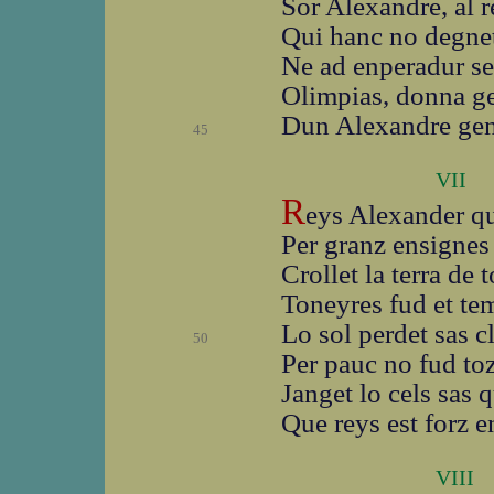
Sor Alexandre, al r
Qui hanc no degnet 
Ne ad enperadur se
Olimpias, donna ge
Dun Alexandre gen
45
VII
R
eys Alexander qu
Per granz ensignes
Crollet la terra de t
Toneyres fud et te
Lo sol perdet sas cl
50
Per pauc no fud to
Janget lo cels sas q
Que reys est forz en
VIII