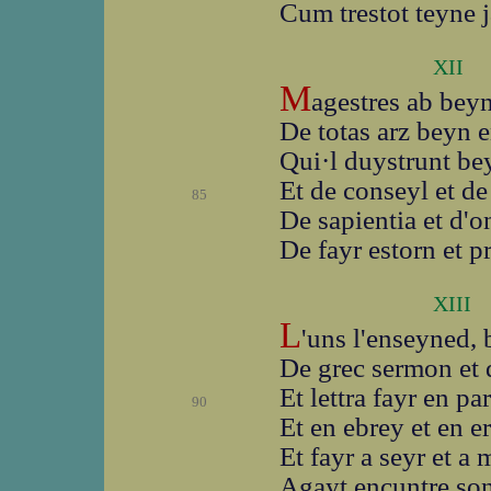
Cum trestot teyne j
XII
M
agestres ab beyn
De totas arz beyn 
Qui·l duystrunt be
Et de conseyl et de
85
De sapientia et d'o
De fayr estorn et p
XIII
L
'uns l'enseyned,
De grec sermon et d
Et lettra fayr en p
90
Et en ebrey et en e
Et fayr a seyr et a 
Agayt encuntre son