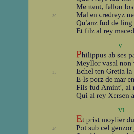
Mentent, fellon lo
Mal en credreyz ne
30
Qu'anz fud de ling
Et filz al rey mace
V
P
hilippus ab ses p
Meyllor vasal non 
Echel ten Gretia la
35
E·ls porz de mar e
Fils fud Amint', al
Qui al rey Xersen a
VI
E
t prist moylier d
Pot sub cel genzor 
40