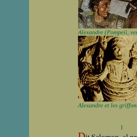
Alexandre (Pompeii, ve
Alexandre et les griffo
I
D
it Salomon, al pr