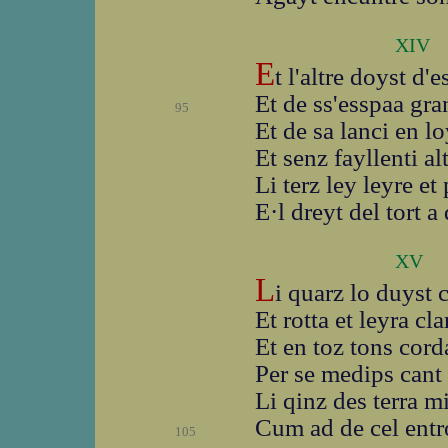
XIV
E
t l'altre doyst d'
Et de ss'esspaa gran
95
Et de sa lanci en lo
Et senz fayllenti alt
Li terz ley leyre et
E·l dreyt del tort a 
XV
L
i quarz lo duyst 
Et rotta et leyra cl
Et en toz tons cord
Per se medips cant 
Li qinz des terra m
Cum ad de cel entr
105