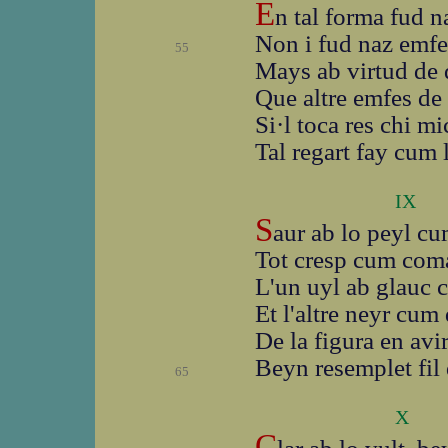
E
n tal forma fud n
Non i fud naz emfe
55
Mays ab virtud de 
Que altre emfes de
Si·l toca res chi m
Tal regart fay cum 
IX
S
aur ab lo peyl c
Tot cresp cum coma
L'un uyl ab glauc 
Et l'altre neyr cum 
De la figura en avi
Beyn resemplet fil
65
X
C