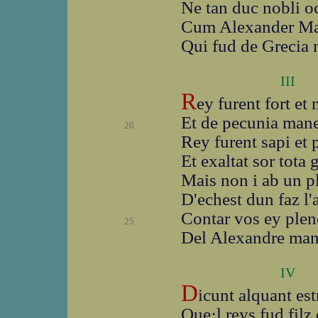
Ne tan duc nobli oc
Cum Alexander Mag
Qui fud de Grecia n
III
R
ey furent fort et
Et de pecunia mane
20
Rey furent sapi et 
Et exaltat sor tota 
Mais non i ab un p
D'echest dun faz l'
Contar vos ey ple
25
Del Alexandre ma
IV
D
icunt alquant es
Que·l reys fud filz