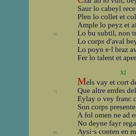
lar ab lo vult, be
Saur lo cabeyl rece
Plen lo collet et co
Ample lo peyz et a
Lo bu subtil, non t
70
Lo corps d'aval be
Lo poyn e·l braz a
Fer lo talent et ape
XI
M
els vay et cort d
Que altre emfes del
75
Eylay o vey franc c
Son corps presente
A fol omen ne ad e
No deyne fayr rega
Aysi·s conten en m
80