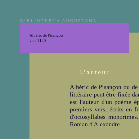
BIBLIOTHECA AUGUSTANA
Albéric de Pisançon
vers 1120
L'auteur
Albéric de Pisançon ou de 
littéraire peut être fixée 
est l'auteur d'un poème é
premiers vers, écrits en f
d'octosyllabes monorimes
Roman d'Alexandre.