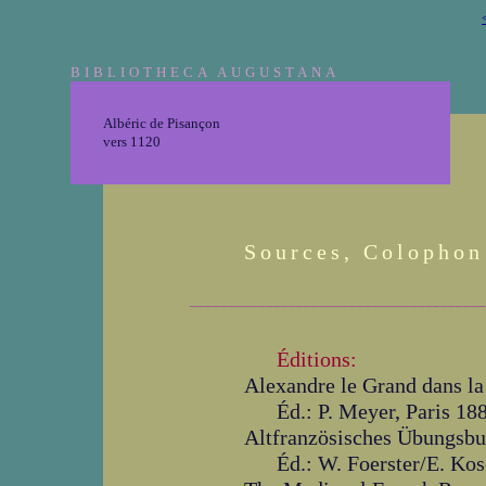
BIBLIOTHECA AUGUSTANA
Albéric de Pisançon
vers 1120
Sources, Colophon
_______________________________________
Éditions:
Alexandre le Grand dans la
Éd.: P. Meyer, Paris 18
Altfranzösisches Übungsb
Éd.: W. Foerster/E. Ko