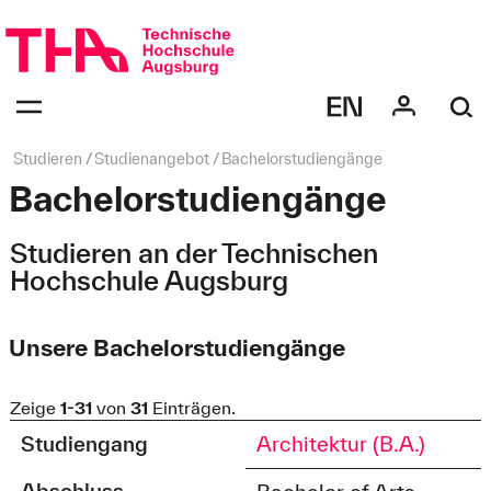
Navigation
überspringen
Navigation:
bestätigen
zum
Öffnen
des
Seitenpfad:
Studieren
Studienangebot
Bachelorstudiengänge
Menüs
Bachelorstudiengänge
Studieren an der Technischen
Hochschule Augsburg
Unsere Bachelorstudiengänge
Zeige
1-31
von
31
Einträgen.
Studiengang
Architektur (B.A.)
Abschluss