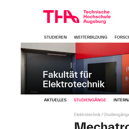
Navigation
Direkt
überspringen
zur
Navigation
von
"Elektrotechnik"
STUDIEREN
WEITERBILDUNG
FORSC
Fakultät für
Elektrotechnik
AKTUELLES
STUDIENGÄNGE
INTERN
Seitenpfad:
Elektrotechnik
Studiengäng
Mechatron