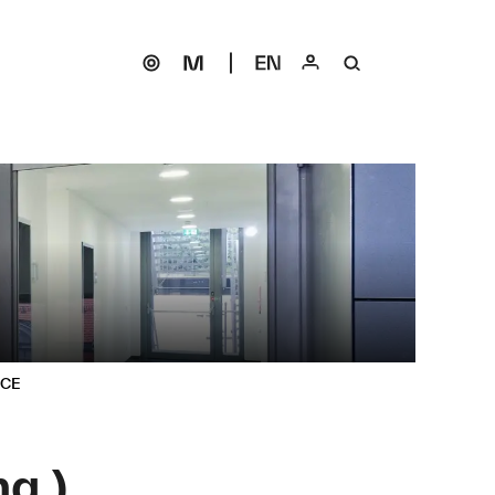
ICE
g.)