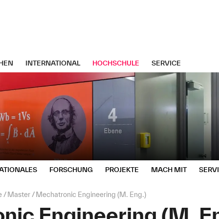
HEN
INTERNATIONAL
HOCHSCHULE
SERVICE
ATIONALES
FORSCHUNG
PROJEKTE
MACH MIT
SERV
e
Master
Mechatronic Engineering (M. Eng.)
ic Engineering (M. En