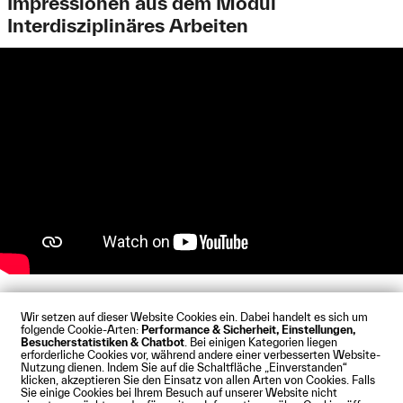
Impressionen aus dem Modul
Interdisziplinäres Arbeiten
Ingenieurinnen und Ingenieure der Zukunft bringen neben fachlicher
Expertise auch andere Fähigkeiten mit
Wir setzen auf dieser Website Cookies ein. Dabei handelt es sich um
folgende Cookie-Arten:
Performance & Sicherheit, Einstellungen,
Besucherstatistiken & Chatbot
. Bei einigen Kategorien liegen
Impressum
Datenschutz
Cookies
Barrierefreiheit
erforderliche Cookies vor, während andere einer verbesserten Website-
Kontakt
Presse
Anfahrt
Intranet
Webmail
Nutzung dienen. Indem Sie auf die Schaltfläche „Einverstanden“
klicken, akzeptieren Sie den Einsatz von allen Arten von Cookies. Falls
© Technische Hochschule Augsburg
Sie einige Cookies bei Ihrem Besuch auf unserer Website nicht