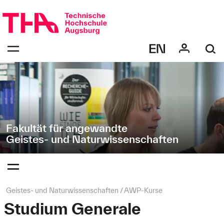
Navigation
Direkt
überspringen
zur
Navigation
Navigation:
von
bestätigen
"Geistes-
zum
Öffnen
und
des
Naturwissenschaften"
Menüs
Fakultät für angewandte
Geistes- und Naturwissenschaften
Navigation:
bestätigen
zum
Öffnen
des
Seitenpfad:
Geistes- und Naturwissenschaften
AWP‑Kurse
Menüs
Studium Generale