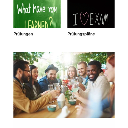
Naturwissenschaft und Technik
Soziale Kompetenzen
Sportwissenschaft & Outdoor Education
Sprachen
vhb-Angebote als AWP-Kurse
Prüfungen
Prüfungspläne
... sonstiges