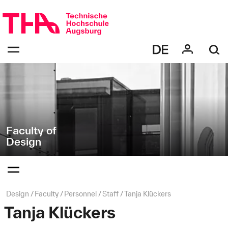
Skip
Direkt
navigation
zur
Navigation
Navigation:
von
bestätigen
"Design"
zum
Öffnen
des
Menüs
Faculty of
Design
Navigation:
bestätigen
zum
Öffnen
des
Page
Design
Faculty
Personnel
Staff
Tanja Klückers
Menüs
path:
Tanja Klückers