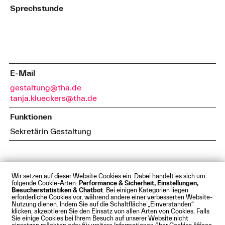
Sprechstunde
E-Mail
gestaltung@tha.de
tanja.klueckers@tha.de
Funktionen
Sekretärin Gestaltung
Wir setzen auf dieser Website Cookies ein. Dabei handelt es sich um
folgende Cookie-Arten:
Performance & Sicherheit, Einstellungen,
Besucherstatistiken & Chatbot
. Bei einigen Kategorien liegen
Impressum
Datenschutz
Cookies
Barrierefreiheit
erforderliche Cookies vor, während andere einer verbesserten Website-
Kontakt
Presse
Anfahrt
Intranet
Webmail
Nutzung dienen. Indem Sie auf die Schaltfläche „Einverstanden“
klicken, akzeptieren Sie den Einsatz von allen Arten von Cookies. Falls
© Technische Hochschule Augsburg
Sie einige Cookies bei Ihrem Besuch auf unserer Website nicht
einsetzen möchten oder für weitere Informationen über Cookies öffnen