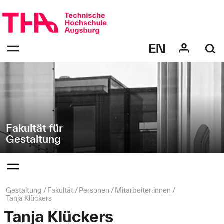
Navigation
Direkt
überspringen
zur
Navigation
Navigation:
von
bestätigen
"Gestaltung"
zum
Öffnen
des
Menüs
Fakultät für
Gestaltung
Navigation:
bestätigen
zum
Öffnen
des
Seitenpfad:
Gestaltung
Fakultät
Personen
Mitarbeiter:innen
Menüs
Tanja Klückers
Tanja Klückers