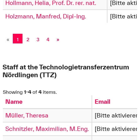
Hollmann, Helia, Prof. Dr. rer. nat.
[Bitte akti
Holzmann, Manfred, Dipl-Ing.
[Bitte akti
«
1
2
3
4
»
Staff at the Technologietransferzentrum
Nördlingen (TTZ)
Showing
1-4
of
4
items.
Name
Email
Müller, Theresa
[Bitte aktivieren
Schnitzler, Maximilian, M.Eng.
[Bitte aktivieren