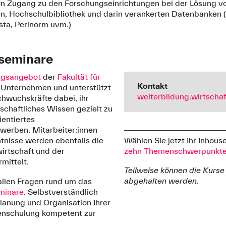
en Zugang zu den Forschungseinrichtungen bei der Lösung v
, Hochschulbibliothek und darin verankerten Datenbanken (z.
ista, Perinorm uvm.)
seminare
ngsangebot
der
Fakultät für
Kontakt
n Unternehmen und unterstützt
weiterbildung.wirtscha
hwuchskräfte dabei, ihr
schaftliches Wissen gezielt zu
ientiertes
erben. Mitarbeiter:innen
Wählen Sie jetzt Ihr Inhou
nisse werden ebenfalls die
zehn Themenschwerpunkt
irtschaft und der
mittelt.
Teilweise können die Kurse
abgehalten werden.
allen Fragen rund um das
minare
. Selbstverständlich
Planung und Organisation Ihrer
nschulung kompetent zur