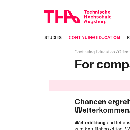
Skip
navigation
STUDIES
CONTINUING EDUCATION
R
Page
Continuing Education
Orient
path:
For comp
Chancen ergreif
Weiterkommen
Weiterbildung
und lebens
zum beruflichen Alltag. We